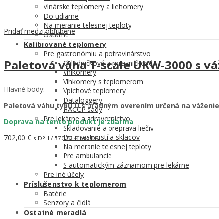
Vinárske teplomery a liehomery
Do udiarne
Na meranie telesnej teploty
Pridať medzi obľúbené
Ostatné
Kalibrované teplomery
Pre gastronómiu a potravinárstvo
Paletová váha T-scale UKW-3000 s vá
Chladničkové a mrazničkové
Vhlkomery
Vlhkomery s teplomerom
Hlavné body:
Vpichové teplomery
Dataloggery
Paletová váhu typu U s úradným overením určená na váženie 
HACCP sady
Pre lekárne a zdravotníctvo
Doprava na tento produkt je zdarma
Skladovanie a preprava liečiv
Do miestností a skladov
702,00
€
s DPH /
570,73
€
bez DPH
Na meranie telesnej teploty
Pridať do košíka
Pre ambulancie
S automatickým záznamom pre lekárne
Pre iné účely
Príslušenstvo k teplomerom
Batérie
Senzory a čidlá
Ostatné meradlá