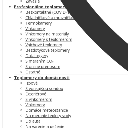
Závažia
Profesionálne teplomery
Bezkontaktné (COVID-19)
Chladničkové a mrazničkové
Termokamery
Vlhkomery
Vlhkomery na materiály
Vlhkomery s teplomerom
Vpichové teplomery
Bezdotykové teplomery
Dataloggery
S meraním CO₂
S online prenosom
Ostatné
Teplomery do domácnosti
Izbové
S vonkajšou sondou
Exteriérové
S vlhkomerom
Vlhkomery
Domáce meteostanice
Na meranie teploty vody
Do auta
Na varenie a pečenie