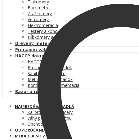
Tlakomery
Barometre
Zrážkomery
Vetromery
Elektromeradlá
Testery alkoholu
Hĺbkomery a špáromierky
Drevený meter
Prenájom váh
HACCP dokumentácia
HACCP plán
Prevádzkový poriadok
Sanitačný program
Metrologický poriadok
Kompletná dokumentácia
Bazár a rozbalené
NAJPREDÁVANEJŠIE MERADLÁ
Kalibrované teplomery
Váhy pre gastronómiu
Obchodné váhy
ODPORÚČANÉ MERADLÁ
MERADLÁ SO ZĽAVOU