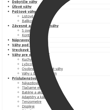
Dobytčie váhy
Úľové váhy
Poštové váhy
Listové váhy
Balíkové váhy
Závesné a žeriavové váhy
S overením
Kontrolné
Nápravové váhy
Váhy pod zásobníky
Vreckové váhy
Váhy pre domácnosť
Kuchynské váhy
Lyžicové váhy
Osobné a kojenecké váhy
Váhy s BMI výpočtom
Príslušenstvo k váham
Nájazdové rampy
Tlačiarne etikiet
Batérie a akumulátory
Adaptéry a káble
Tenzometre
Displeje