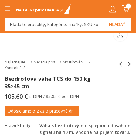
0
HĽADAŤ
Najlacnejšiemeradlá.sk
Meracie prístroje
Mostíkové váhy
Kontrolné
Bezdrôtová váha TCS do 150 kg
35×45 cm
Teplomer na varenie
Bezdrôtová váha
TFA 14.1008
TCS do 200 kg -
105,60
€
s DPH /
85,85
€
bez DPH
40x50 cm
Odosielame o 2 až 3 pracovné dni.
Hlavné body:
Váha s bezdrôtovým displejom a dosahom
signálu na 10 m. Vhodná na príjem tovaru,