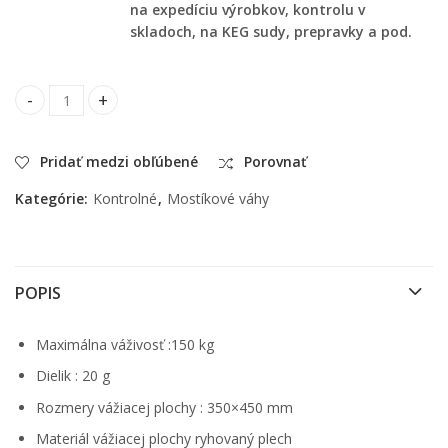
na expedíciu výrobkov, kontrolu v
skladoch, na KEG sudy, prepravky a pod.
Bezdrôtová váha TCS do 150 kg 35x45 cm quantity
Pridať medzi obľúbené
Porovnať
Kategórie:
Kontrolné
,
Mostíkové váhy
POPIS
Maximálna váživosť :150 kg
Dielik : 20 g
Rozmery vážiacej plochy : 350×450 mm
Materiál vážiacej plochy ryhovaný plech