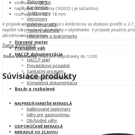
Tlakomery
vodeodolný (
IP 54
)
Barometre
napájanie 3V batéria CR2032 ( je súčasťou)
Zrážkomery
rozmery: 92 × 62 × 18 mm
Vetromery
V prípade objednávky pristroja s kalibráciou sa dodanie predĺži o 2-7 
Elektromeradlá
napíšte ich prosím do poznámky v objednávke. V prípade použitia prís
Testery alkoholu
akreditovanú kalibráciu.
Hĺbkomery a špáromierky
Drevený meter
Ďalšie informácie
Prenájom váh
HACCP dokumentácia
Doba odoslania
Dnes pre objednávky do 12:00
HACCP plán
Prevádzkový poriadok
Sanitačný program
Súvisiace produkty
Metrologický poriadok
Kompletná dokumentácia
Bazár a rozbalené
NAJPREDÁVANEJŠIE MERADLÁ
Kalibrované teplomery
Váhy pre gastronómiu
Obchodné váhy
ODPORÚČANÉ MERADLÁ
MERADLÁ SO ZĽAVOU