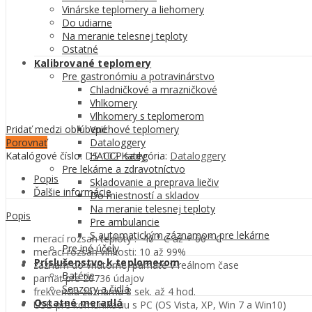
Vinárske teplomery a liehomery
Do udiarne
Na meranie telesnej teploty
Ostatné
Kalibrované teplomery
Pre gastronómiu a potravinárstvo
Chladničkové a mrazničkové
Vhlkomery
Vlhkomery s teplomerom
Pridať medzi obľúbené
Vpichové teplomery
Porovnať
Dataloggery
Katalógové číslo:
DS-102
Kategória:
Dataloggery
HACCP sady
Pre lekárne a zdravotníctvo
Popis
Skladovanie a preprava liečiv
Ďalšie informácie
Do miestností a skladov
Na meranie telesnej teploty
Popis
Pre ambulancie
S automatickým záznamom pre lekárne
merací rozsah teploty : -40 ° C až + 60 ° C
Pre iné účely
merací rozsah vlhkosti: 10 až 99%
Príslušenstvo k teplomerom
záznam do vnútornej pamäte v reálnom čase
Batérie
pamäť pre 20736 údajov
Senzory a čidlá
frekvencia záznamu 8 sek. až 4 hod.
Ostatné meradlá
USB pre komunikáciu s PC (OS Vista, XP, Win 7 a Win10)