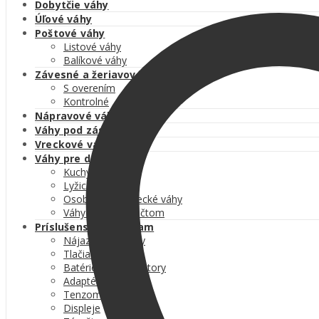
Dobytčie váhy
Úľové váhy
Poštové váhy
Listové váhy
Balíkové váhy
Závesné a žeriavové váhy
S overením
Kontrolné
Nápravové váhy
Váhy pod zásobníky
Vreckové váhy
Váhy pre domácnosť
Kuchynské váhy
Lyžicové váhy
Osobné a kojenecké váhy
Váhy s BMI výpočtom
Príslušenstvo k váham
Nájazdové rampy
Tlačiarne etikiet
Batérie a akumulátory
Adaptéry a káble
Tenzometre
Displeje