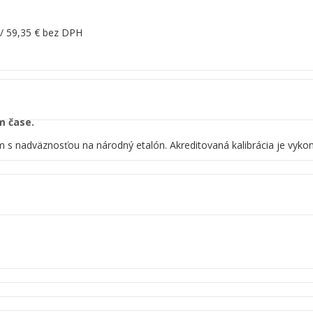
 /
59,35
€
bez DPH
m čase.
ónom s nadväznosťou na národný etalón. Akreditovaná kalibrácia je vy