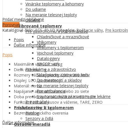
Vinárske teplomery a liehomery
Do udiarne
Na meranie telesnej teploty
Pridať medzi obľúbené
Ostatné
Porovnať
Kalibrované teplomery
Katalógové číslo:
ACS-40-1D
Kategórie:
Počítacie váhy
,
Pre kontrol
Pre gastronómiu a potravinárstvo
Chladničkové a mrazničkové
Popis
Vhlkomery
Ďalšie informácie
Vlhkomery s teplomerom
Vpichové teplomery
Popis
Dataloggery
HACCP sady
Maximálna váživosť: 40 kg
Pre lekárne a zdravotníctvo
Dielik váženia: 1 g
Skladovanie a preprava liečiv
Rozmery vážiacej plochy: 200 x 300 mm
Do miestností a skladov
Displej: LCD, podsvietený
Na meranie telesnej teploty
Materiál: nerez
Pre ambulancie
Napájanie: akumulátorom alebo zo siete
S automatickým záznamom pre lekárne
Doba prevádzky na akumulátor +/- 60 hodín
Pre iné účely
Funkcia: Počítanie kusov a váženie, TARE, ZERO
Hmotnosť váhy: 3 kg
Príslušenstvo k teplomerom
Bez metrologického overenia
Batérie
Senzory a čidlá
Ďalšie informácie
Ostatné meradlá