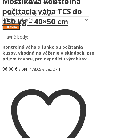
Mostíková kontrolná
KALIBRÁCIA TEPLOMEROV
počítacia váha TCS do
150 kg – 40×50 cm
Hľadať
Hlavné body:
Kontrolná váha s funkciou počítania
kusov, vhodná na váženie v skladoch, pre
príjem tovaru, pre expedíciu výrobkov….
96,00
€
s DPH /
78,05
€
bez DPH
Pridať do košíka