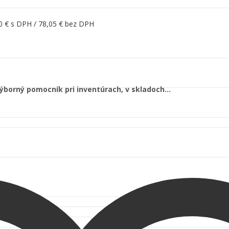
00
€
s DPH /
78,05
€
bez DPH
Výborný pomocník pri inventúrach, v skladoch…