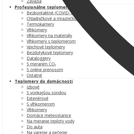
Závažia
Profesionálne teplomery
Bezkontaktné (COVID-19)
Chladničkové a mrazničkové
Termokamery
Vlhkomery
Vlhkomery na materiály
Vlhkomery s teplomerom
Vpichové teplomery
Bezdotykové teplomery
Dataloggery
S meraním CO₂
S online prenosom
Ostatné
Teplomery do domácnosti
Izbové
S vonkajšou sondou
Exteriérové
S vlhkomerom
Vlhkomery
Domáce meteostanice
Na meranie teploty vody
Do auta
Na varenie a pečenie