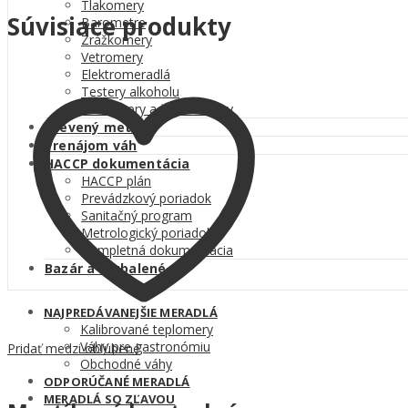
Tlakomery
Súvisiace produkty
Barometre
Zrážkomery
Vetromery
Elektromeradlá
Testery alkoholu
Hĺbkomery a špáromierky
Drevený meter
Prenájom váh
HACCP dokumentácia
HACCP plán
Prevádzkový poriadok
Sanitačný program
Metrologický poriadok
Kompletná dokumentácia
Bazár a rozbalené
NAJPREDÁVANEJŠIE MERADLÁ
Kalibrované teplomery
Váhy pre gastronómiu
Pridať medzi obľúbené
Obchodné váhy
ODPORÚČANÉ MERADLÁ
MERADLÁ SO ZĽAVOU