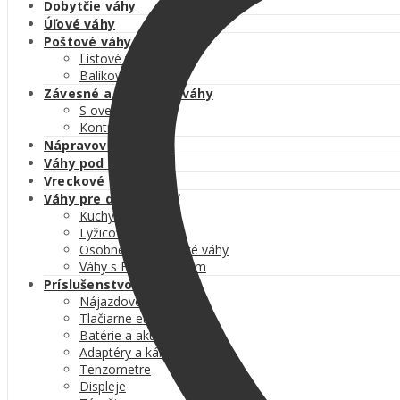
Dobytčie váhy
Úľové váhy
Poštové váhy
Listové váhy
Balíkové váhy
Závesné a žeriavové váhy
S overením
Kontrolné
Nápravové váhy
Váhy pod zásobníky
Vreckové váhy
Váhy pre domácnosť
Kuchynské váhy
Lyžicové váhy
Osobné a kojenecké váhy
Váhy s BMI výpočtom
Príslušenstvo k váham
Nájazdové rampy
Tlačiarne etikiet
Batérie a akumulátory
Adaptéry a káble
Tenzometre
Displeje