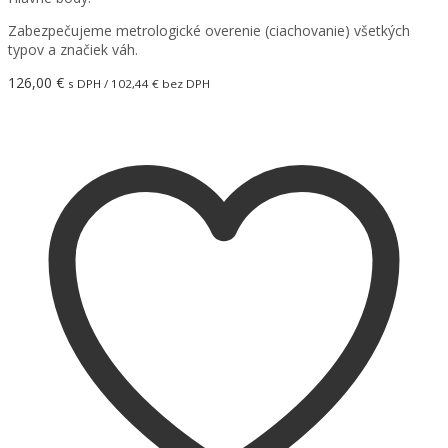
Zabezpečujeme metrologické overenie (ciachovanie) všetkých
typov a značiek váh.
126,00
€
s DPH /
102,44
€
bez DPH
Pridať do košíka