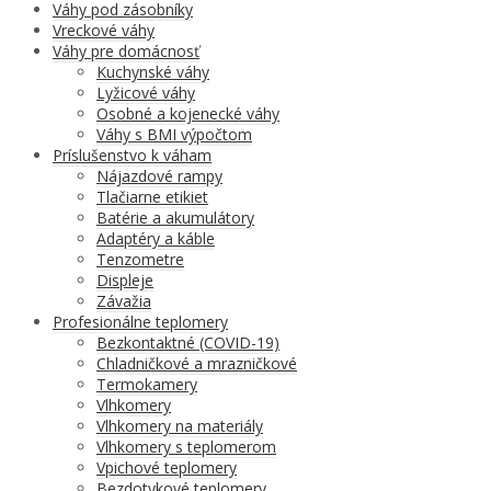
Váhy pod zásobníky
Vreckové váhy
Váhy pre domácnosť
Kuchynské váhy
Lyžicové váhy
Osobné a kojenecké váhy
Váhy s BMI výpočtom
Príslušenstvo k váham
Nájazdové rampy
Tlačiarne etikiet
Batérie a akumulátory
Adaptéry a káble
Tenzometre
Displeje
Závažia
Profesionálne teplomery
Bezkontaktné (COVID-19)
Chladničkové a mrazničkové
Termokamery
Vlhkomery
Vlhkomery na materiály
Vlhkomery s teplomerom
Vpichové teplomery
Bezdotykové teplomery