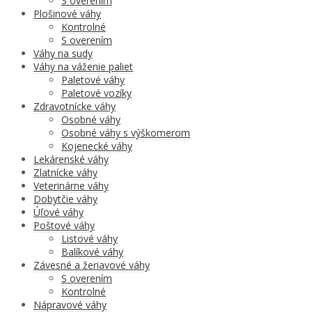
S overením
Plošinové váhy
Kontrolné
S overením
Váhy na sudy
Váhy na váženie paliet
Paletové váhy
Paletové vozíky
Zdravotnícke váhy
Osobné váhy
Osobné váhy s výškomerom
Kojenecké váhy
Lekárenské váhy
Zlatnícke váhy
Veterinárne váhy
Dobytčie váhy
Úľové váhy
Poštové váhy
Listové váhy
Balíkové váhy
Závesné a žeriavové váhy
S overením
Kontrolné
Nápravové váhy