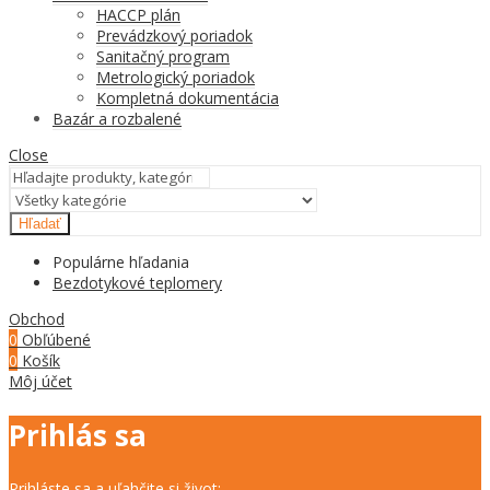
HACCP plán
Prevádzkový poriadok
Sanitačný program
Metrologický poriadok
Kompletná dokumentácia
Bazár a rozbalené
Close
Hľadať
Populárne hľadania
Bezdotykové teplomery
Obchod
0
Obľúbené
0
Košík
Môj účet
Prihlás sa
Prihláste sa a uľahčite si život: