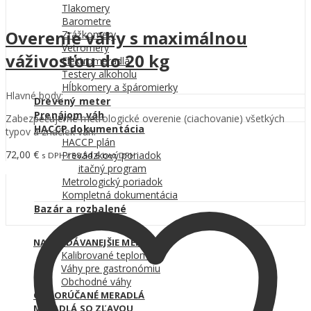
Tlakomery
Barometre
Overenie váhy s maximálnou
Zrážkomery
Vetromery
váživosťou do 20 kg
Elektromeradlá
Testery alkoholu
Hĺbkomery a špáromierky
Hlavné body:
Drevený meter
Prenájom váh
Zabezpečujeme metrologické overenie (ciachovanie) všetkých
HACCP dokumentácia
typov a značiek váh.
HACCP plán
72,00
€
Prevádzkový poriadok
s DPH /
58,54
€
bez DPH
Pridať do košíka
Sanitačný program
Metrologický poriadok
Kompletná dokumentácia
Bazár a rozbalené
NAJPREDÁVANEJŠIE MERADLÁ
Kalibrované teplomery
Váhy pre gastronómiu
Obchodné váhy
ODPORÚČANÉ MERADLÁ
MERADLÁ SO ZĽAVOU