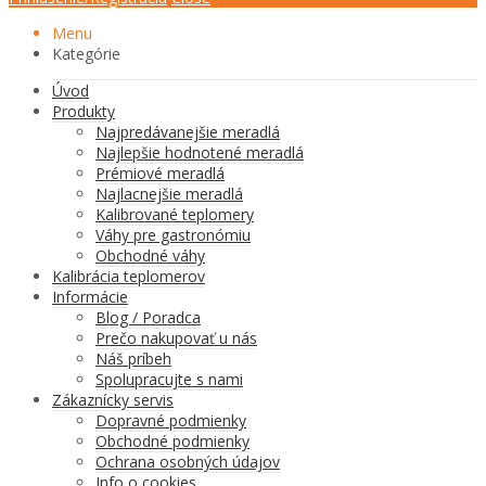
Menu
Kategórie
Úvod
Produkty
Najpredávanejšie meradlá
Najlepšie hodnotené meradlá
Prémiové meradlá
Najlacnejšie meradlá
Kalibrované teplomery
Váhy pre gastronómiu
Obchodné váhy
Kalibrácia teplomerov
Informácie
Blog / Poradca
Prečo nakupovať u nás
Náš príbeh
Spolupracujte s nami
Zákaznícky servis
Dopravné podmienky
Obchodné podmienky
Ochrana osobných údajov
Info o cookies