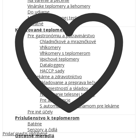
Na varenie a pečenie
Vinárske teplomery a liehomery
Do udiarne
Na meranie telesnej teploty
Ostatné
Kalibrované teplomery
Pre gastronómiu a potravinárstvo
Chladničkové a mrazničkové
Vhlkomery
Vlhkomery s teplomerom
Vpichové teplomery
Dataloggery
HACCP sady
Pre lekárne a zdravotníctvo
Skladovanie a preprava liečiv
Do miestností a skladov
Na meranie telesnej teploty
Pre ambulancie
S automatickým záznamom pre lekárne
Pre iné účely
Príslušenstvo k teplomerom
Batérie
Senzory a čidlá
Pridať medzi obľúbené
Ostatné meradlá