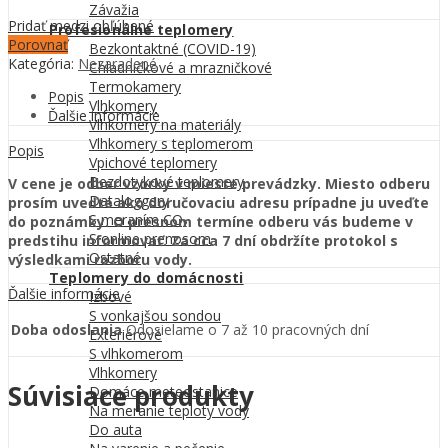
Závažia
Pridať medzi obľúbené
Profesionálne teplomery
Porovnať
Bezkontaktné (COVID-19)
Kategória:
Nezaradené
Chladničkové a mrazničkové
Termokamery
Popis
Vlhkomery
Ďalšie informácie
Vlhkomery na materiály
Vlhkomery s teplomerom
Popis
Vpichové teplomery
Bezdotykové teplomery
V cene je odber vzorky v mieste prevádzky. Miesto odberu
Dataloggery
prosím uveďte ako doručovaciu adresu prípadne ju uveďte
S meraním CO₂
do poznámky. O presnom termíne odberu vás budeme v
S online prenosom
predstihu informovať. Za cca 7 dní obdržíte protokol s
Ostatné
výsledkami rozboru vody.
Teplomery do domácnosti
Ďalšie informácie
Izbové
S vonkajšou sondou
Doba odoslania
Odosielame o 7 až 10 pracovných dní
Exteriérové
S vlhkomerom
Vlhkomery
Súvisiace produkty
Domáce meteostanice
Na meranie teploty vody
Do auta