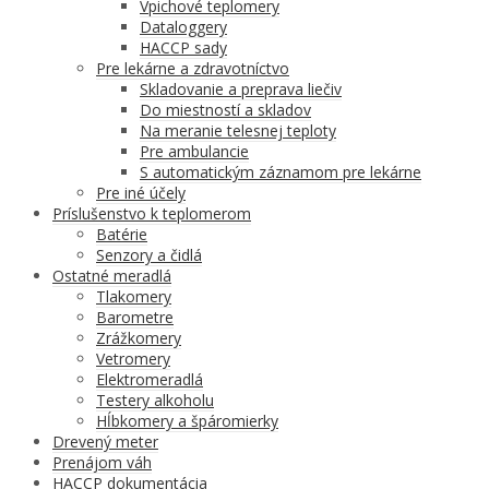
Vpichové teplomery
Dataloggery
HACCP sady
Pre lekárne a zdravotníctvo
Skladovanie a preprava liečiv
Do miestností a skladov
Na meranie telesnej teploty
Pre ambulancie
S automatickým záznamom pre lekárne
Pre iné účely
Príslušenstvo k teplomerom
Batérie
Senzory a čidlá
Ostatné meradlá
Tlakomery
Barometre
Zrážkomery
Vetromery
Elektromeradlá
Testery alkoholu
Hĺbkomery a špáromierky
Drevený meter
Prenájom váh
HACCP dokumentácia