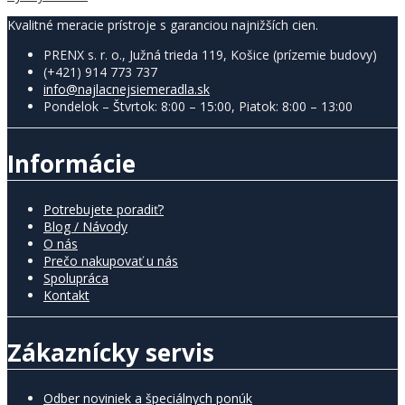
Kvalitné meracie prístroje s garanciou najnižších cien.
PRENX s. r. o., Južná trieda 119, Košice (prízemie budovy)
(+421) 914 773 737
info@najlacnejsiemeradla.sk
Pondelok – Štvrtok: 8:00 – 15:00, Piatok: 8:00 – 13:00
Informácie
Potrebujete poradiť?
Blog / Návody
O nás
Prečo nakupovať u nás
Spolupráca
Kontakt
Zákaznícky servis
Odber noviniek a špeciálnych ponúk