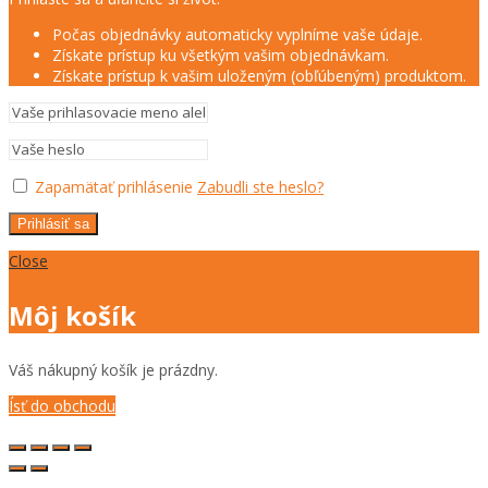
Počas objednávky automaticky vyplníme vaše údaje.
Získate prístup ku všetkým vašim objednávkam.
Získate prístup k vašim uloženým (obľúbeným) produktom.
Zapamätať prihlásenie
Zabudli ste heslo?
Prihlásiť sa
Close
Môj košík
Váš nákupný košík je prázdny.
Ísť do obchodu