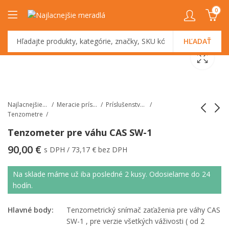
0
HĽADAŤ
Najlacnejšiemeradlá.sk
Meracie prístroje
Príslušenstvo k váham
Tenzometre
Tenzometer pre váhu CAS SW-1
Tenzometer pre
Vodotesná váha CAS
90,00
€
s DPH /
73,17
€
bez DPH
váhu CAS PR PLUS
FW-500 do 6 kg
Na sklade máme už iba posledné 2 kusy. Odosielame do 24
hodín.
Hlavné body:
Tenzometrický snímač zaťaženia pre váhy CAS
SW-1 , pre verzie všetkých váživosti ( od 2