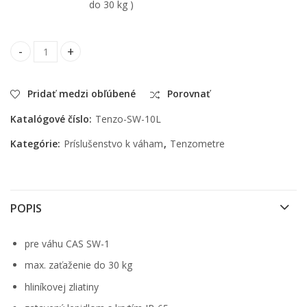
do 30 kg )
Tenzometer pre váhu CAS SW-1 quantity
Pridať medzi obľúbené
Porovnať
Katalógové číslo:
Tenzo-SW-10L
Kategórie:
Príslušenstvo k váham
,
Tenzometre
POPIS
pre váhu CAS SW-1
max. zaťaženie do 30 kg
hliníkovej zliatiny