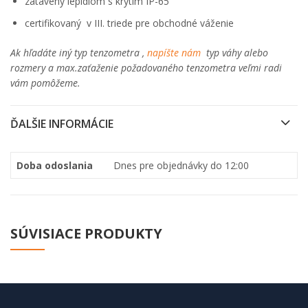
zatavený lepidlom s krytím IP-65
certifikovaný v III. triede pre obchodné váženie
Ak hľadáte iný typ tenzometra ,
napíšte nám
typ váhy alebo
rozmery a max.zaťaženie požadovaného tenzometra veľmi radi
vám pomôžeme.
ĎALŠIE INFORMÁCIE
Doba odoslania
Dnes pre objednávky do 12:00
SÚVISIACE PRODUKTY