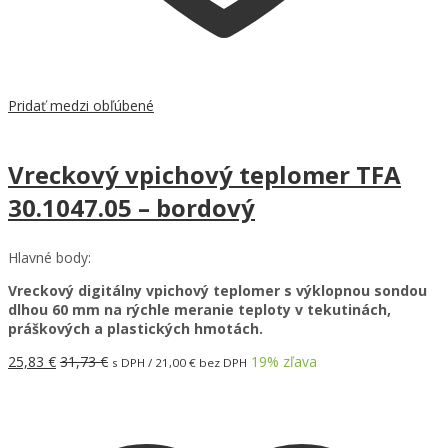
Pridať medzi obľúbené
Vreckový vpichový teplomer TFA
30.1047.05 – bordový
Hlavné body:
Vreckový digitálny vpichový teplomer s výklopnou sondou
dlhou 60 mm na rýchle meranie teploty v tekutinách,
práškových a plastických hmotách.
25,83
€
31,73
€
19
% zľava
s DPH /
21,00
€
bez DPH
Pridať do košíka