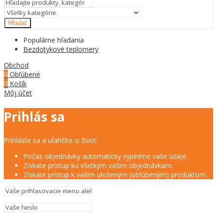
Hľadať
Populárne hľadania
Bezdotykové teplomery
Obchod
0
Obľúbené
0
Košík
Môj účet
Prihlás sa
Prihláste sa a uľahčite si život:
Počas objednávky automaticky vyplníme vaše údaje.
Získate prístup ku všetkým vašim objednávkam.
Získate prístup k vašim uloženým (obľúbeným) produktom.