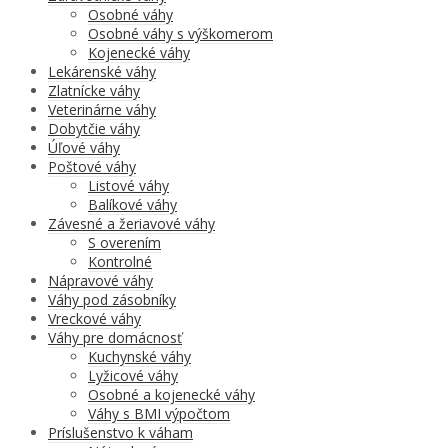
Osobné váhy
Osobné váhy s výškomerom
Kojenecké váhy
Lekárenské váhy
Zlatnícke váhy
Veterinárne váhy
Dobytčie váhy
Úľové váhy
Poštové váhy
Listové váhy
Balíkové váhy
Závesné a žeriavové váhy
S overením
Kontrolné
Nápravové váhy
Váhy pod zásobníky
Vreckové váhy
Váhy pre domácnosť
Kuchynské váhy
Lyžicové váhy
Osobné a kojenecké váhy
Váhy s BMI výpočtom
Príslušenstvo k váham