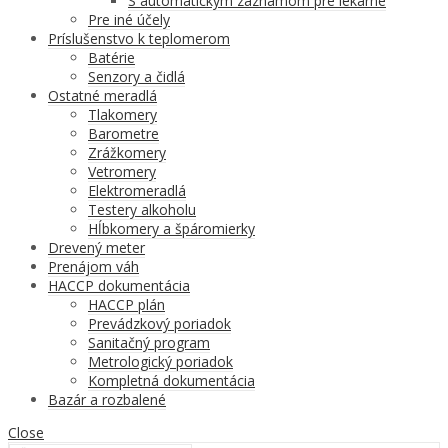
S automatickým záznamom pre lekárne
Pre iné účely
Príslušenstvo k teplomerom
Batérie
Senzory a čidlá
Ostatné meradlá
Tlakomery
Barometre
Zrážkomery
Vetromery
Elektromeradlá
Testery alkoholu
Hĺbkomery a špáromierky
Drevený meter
Prenájom váh
HACCP dokumentácia
HACCP plán
Prevádzkový poriadok
Sanitačný program
Metrologický poriadok
Kompletná dokumentácia
Bazár a rozbalené
Close