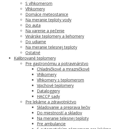
S vlhkomerom
Vlhkomery
Domáce meteostanice
Na meranie teploty vody
Do auta
Na varenie a pečenie
Vinárske teplomery a liehomery
Do udiarne
Na meranie telesnej teploty
Ostatné
Kalibrované teplomery
Pre gastronómiu a potravinárstvo
Chladničkové a mrazničkové
Vhlkomery
Vlhkomery s teplomerom
Vpichové teplomery
Dataloggery
HACCP sady
Pre lekárne a zdravotníctvo
Skladovanie a preprava liečiv
Do miestností a skladov
Na meranie telesnej teploty
Pre ambulancie