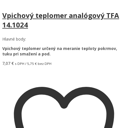
Vpichový teplomer analógový TFA
14.1024
Hlavné body:
Vpichový teplomer určený na meranie teploty pokrmov,
tuku pri smažení a pod.
7,07
€
s DPH /
5,75
€
bez DPH
Pridať do košíka