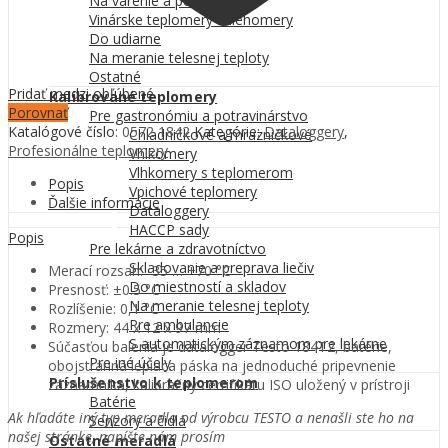
Na varenie a pečenie
Vinárske teplomery a liehomery
Do udiarne
Na meranie telesnej teploty
Ostatné
Pridať medzi obľúbené
Kalibrované teplomery
Porovnať
Pre gastronómiu a potravinárstvo
Katalógové číslo:
0572 1842
Kategórie:
Dataloggery
,
Chladničkové a mrazničkové
Profesionálne teplomery
Vhlkomery
Vlhkomery s teplomerom
Popis
Vpichové teplomery
Ďalšie informácie
Dataloggery
HACCP sady
Popis
Pre lekárne a zdravotníctvo
Skladovanie a preprava liečiv
Merací rozsah: -35 … +70 °C
Do miestností a skladov
Presnosť: ±0.5 °C
Na meranie telesnej teploty
Rozlíšenie: 0,1 °C
Pre ambulancie
Rozmery: 44 x 12 x 97 mm
S automatickým záznamom pre lekárne
Súčasťou balenia je datalogger Testo 184T2, batérie,
Pre iné účely
obojstranná lepiaca páska na jednoduché pripevnenie
Príslušenstvo k teplomerom
záznamníka, kalibračný certifikátu ISO uložený v prístroji
Batérie
Ak hľadáte iný typ meradla od výrobcu TESTO a nenašli ste ho na
Senzory a čidlá
našej stránke, napíšte nám prosím
Ostatné meradlá