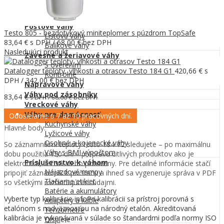
Dobytčie váhy
Úľové váhy
Poštové váhy
Testo 805 - bezdotykový miniteplomer s púzdrom TopSafe
Listové váhy
83,64
€
s DPH /
68,00
€
bez DPH
Balíkové váhy
Nasledujúci produkt
Závesné a žeriavové váhy
S overením
Datalogger teploty, vlhkosti a otrasov Testo 184 G1
420,66
€
s
Kontrolné
DPH /
342,00
€
bez DPH
Nápravové váhy
Váhy pod zásobníky
83,64
€
s DPH /
68,00
€
bez DPH
Vreckové váhy
Váhy pre domácnosť
Odosielame o 7 až 10 pracovných dní.
Kuchynské váhy
Hlavné body:
Lyžicové váhy
Osobné a kojenecké váhy
So záznamníkmi teploty testo 184 T2 sledujete – po maximálnu
Váhy s BMI výpočtom
dobu použitia 150 dní – prepravu citlivých produktov ako je
Príslušenstvo k váham
elektronika, liečivá alebo potraviny. Pre detailné informácie stačí
Nájazdové rampy
pripojiť záznamník k počítaču a ihneď sa vygeneruje správa v PDF
Tlačiarne etikiet
so všetkými rozhodujúcimi údajmi.
Batérie a akumulátory
Vyberte typ kalibrácie
info
Pri kalibrácii sa prístroj porovná s
Adaptéry a káble
etalónom s nadväznosťou na národný etalón. Akreditovaná
Tenzometre
kalibrácia je vykonávaná v súlade so štandardmi podľa normy ISO
Displeje