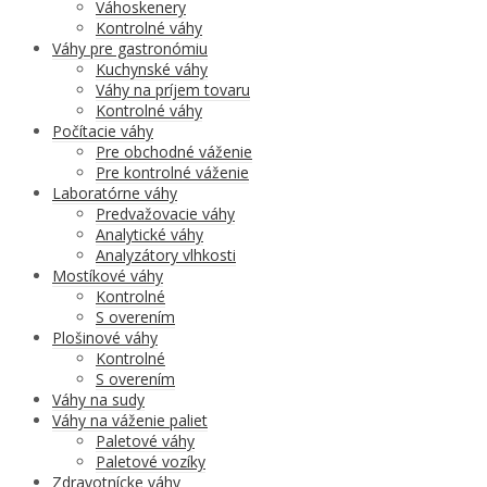
Váhoskenery
Kontrolné váhy
Váhy pre gastronómiu
Kuchynské váhy
Váhy na príjem tovaru
Kontrolné váhy
Počítacie váhy
Pre obchodné váženie
Pre kontrolné váženie
Laboratórne váhy
Predvažovacie váhy
Analytické váhy
Analyzátory vlhkosti
Mostíkové váhy
Kontrolné
S overením
Plošinové váhy
Kontrolné
S overením
Váhy na sudy
Váhy na váženie paliet
Paletové váhy
Paletové vozíky
Zdravotnícke váhy