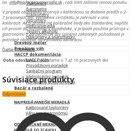
na
info@najlacnejsiemeradla.sk
, radi Vám zašleme cenovú ponuku.
Tlakomery
Barometre
V prípade objednávky pristroja s kalibráciou sa dodanie predĺži o 2-
Zrážkomery
7 pracovných dní. Vystavenie certifikátu je zahrnuté v cene
Vetromery
kalibrácie. Ak si prosíte iné kalibračné body ako štandardne, napíšte
Elektromeradlá
ich prosím do poznámky v objednávke. V prípade použitia prístroja v
Testery alkoholu
gastronómií a zdravotníctve pre splnenie zákonných požiadaviek je
Hĺbkomery a špáromierky
potrebné objednať akreditovanú kalibráciu.
Drevený meter
Prenájom váh
Ďalšie informácie
HACCP dokumentácia
HACCP plán
Doba odoslania
Odosielame o 7 až 10 pracovných dní
Prevádzkový poriadok
Sanitačný program
Metrologický poriadok
Súvisiace produkty
Kompletná dokumentácia
Bazár a rozbalené
Odporúčané
NAJPREDÁVANEJŠIE MERADLÁ
Kalibrované teplomery
Váhy pre gastronómiu
Obchodné váhy
ODPORÚČANÉ MERADLÁ
MERADLÁ SO ZĽAVOU