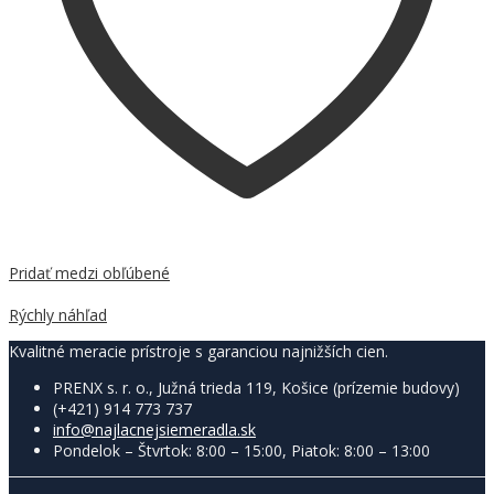
Pridať medzi obľúbené
Porovnať
Rýchly náhľad
Kvalitné meracie prístroje s garanciou najnižších cien.
PRENX s. r. o., Južná trieda 119, Košice (prízemie budovy)
(+421) 914 773 737
info@najlacnejsiemeradla.sk
Pondelok – Štvrtok: 8:00 – 15:00, Piatok: 8:00 – 13:00