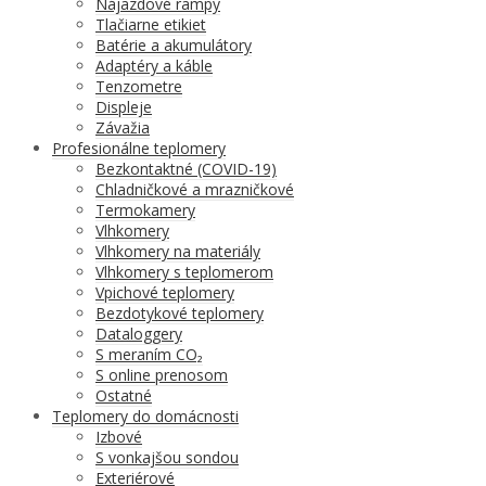
Nájazdové rampy
Tlačiarne etikiet
Batérie a akumulátory
Adaptéry a káble
Tenzometre
Displeje
Závažia
Profesionálne teplomery
Bezkontaktné (COVID-19)
Chladničkové a mrazničkové
Termokamery
Vlhkomery
Vlhkomery na materiály
Vlhkomery s teplomerom
Vpichové teplomery
Bezdotykové teplomery
Dataloggery
S meraním CO₂
S online prenosom
Ostatné
Teplomery do domácnosti
Izbové
S vonkajšou sondou
Exteriérové