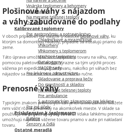
Na varenie a pečenie
Vinárske teplomery a liehomery
Plošinové váhy s nájazdom
Do udiarne
Na meranie telesnej teploty
a váhy zabudované do podlahy
Ostatné
Kalibrované teplomery
Pre gastronómiu a potravinárstvo
V oboch prípadoch ide vlastne o klasické
plošinové váhy
, ku
Chladničkové a mrazničkové
ktorým sa domontujú nájazdy, prípadne sa inštalujú priamo do
Vhlkomery
zeme.
Vlhkomery s teplomerom
Vpichové teplomery
Táto úprava umožní ľahkú manipuláciu tovaru na váhu, napr.
Dataloggery
pomocou paletového vozíka. Výrazne sa tým urýchli proces
HACCP sady
váženia pri expedícií a príjme tovaru, nakoľko pri váhach bez
Pre lekárne a zdravotníctvo
nájazdov sa tovar na váhu ukladá zväčša ručne.
Skladovanie a preprava liečiv
Do miestností a skladov
Prenosné váhy
Na meranie telesnej teploty
Pre ambulancie
S automatickým záznamom pre lekárne
Typickým znakom prenosných váh je ich univerzálnosť. Môžete
Pre iné účely
nimi vážiť rôzne predmety na akomkoľvek mieste. V sklade sa
Príslušenstvo k teplomerom
používajú
na príjem aj výdaj tovaru.
Vďaka ľahkému prenosu
Batérie
umožňujú napríklad váženie tovaru priamo v aute pri nakladaní
Senzory a čidlá
tovaru.
Ostatné meradlá