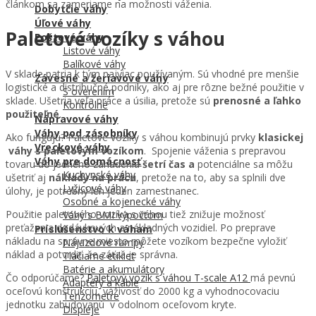
článkom sa zameriame na možnosti váženia.
Dobytčie váhy
Úľové váhy
Paletové vozíky s váhou
Poštové váhy
Listové váhy
Balíkové váhy
V sklade patria k tým najviac používaným. Sú vhodné pre menšie
Závesné a žeriavové váhy
logistické a distribučné podniky, ako aj pre rôzne bežné použitie v
S overením
sklade. Ušetria veľa práce a úsilia, pretože sú
prenosné a ľahko
Kontrolné
použiteľné
.
Nápravové váhy
Váhy pod zásobníky
Ako fungujú? Paletové vozíky s váhou kombinujú prvky
klasickej
Vreckové váhy
váhy s paletovým vozíkom
. Spojenie váženia s prepravou
Váhy pre domácnosť
tovaru do jedného zariadenia
šetrí čas a
potenciálne sa môžu
Kuchynské váhy
ušetriť aj
náklady na prácu
, pretože na to, aby sa splnili dve
Lyžicové váhy
úlohy, je potrebný len jeden zamestnanec.
Osobné a kojenecké váhy
Použitie paletového vozíka s váhou tiež znižuje možnosť
Váhy s BMI výpočtom
preťaženia dodávkových a nákladných vozidiel. Po preprave
Príslušenstvo k váham
nákladu na správne miesto môžete vozíkom bezpečne vyložiť
Nájazdové rampy
náklad a potvrdiť, že záťaž je správna.
Tlačiarne etikiet
Batérie a akumulátory
Čo odporúčame?
Paletový vozík s váhou T-scale A12
má pevnú
Adaptéry a káble
oceľovú konštrukciu, váživosť do 2000 kg a vyhodnocovaciu
Tenzometre
jednotku zabudovanú v odolnom oceľovom kryte.
Displeje