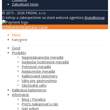
Zabudnuté heslo
© 2015 - 2026 PRENX, s.r.o.
O eshop a zabezpečenie sa stará webová agentúra
Brandbonsai
Prihlásenie/Registrácia
Close
Menu
Kategórie
Úvod
Produkty
Najpredávanejšie meradlá
Najlepšie hodnotené meradlá
Prémiové meradlá
Najlacnejšie meradlá
Kalibrované teplomery
Váhy pre gastronómiu
Obchodné váhy
Kalibrácia teplomerov
Informácie
Blog / Poradca
Prečo nakupovať u nás
Náš príbeh