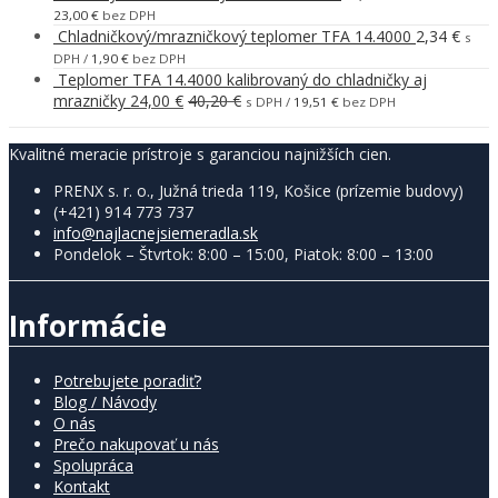
23,00
€
bez DPH
Chladničkový/mrazničkový teplomer TFA 14.4000
2,34
€
s
DPH /
1,90
€
bez DPH
Teplomer TFA 14.4000 kalibrovaný do chladničky aj
mrazničky
24,00
€
40,20
€
s DPH /
19,51
€
bez DPH
Kvalitné meracie prístroje s garanciou najnižších cien.
PRENX s. r. o., Južná trieda 119, Košice (prízemie budovy)
(+421) 914 773 737
info@najlacnejsiemeradla.sk
Pondelok – Štvrtok: 8:00 – 15:00, Piatok: 8:00 – 13:00
Informácie
Potrebujete poradiť?
Blog / Návody
O nás
Prečo nakupovať u nás
Spolupráca
Kontakt