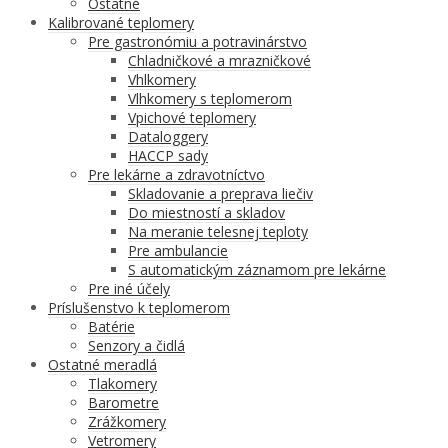
Ostatné
Kalibrované teplomery
Pre gastronómiu a potravinárstvo
Chladničkové a mrazničkové
Vhlkomery
Vlhkomery s teplomerom
Vpichové teplomery
Dataloggery
HACCP sady
Pre lekárne a zdravotníctvo
Skladovanie a preprava liečiv
Do miestností a skladov
Na meranie telesnej teploty
Pre ambulancie
S automatickým záznamom pre lekárne
Pre iné účely
Príslušenstvo k teplomerom
Batérie
Senzory a čidlá
Ostatné meradlá
Tlakomery
Barometre
Zrážkomery
Vetromery