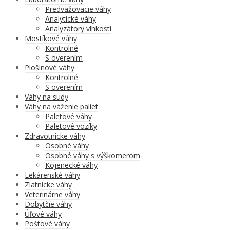
Predvažovacie váhy
Analytické váhy
Analyzátory vlhkosti
Mostíkové váhy
Kontrolné
S overením
Plošinové váhy
Kontrolné
S overením
Váhy na sudy
Váhy na váženie paliet
Paletové váhy
Paletové vozíky
Zdravotnícke váhy
Osobné váhy
Osobné váhy s výškomerom
Kojenecké váhy
Lekárenské váhy
Zlatnícke váhy
Veterinárne váhy
Dobytčie váhy
Úľové váhy
Poštové váhy