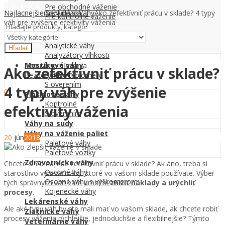
Pre obchodné váženie
0,00
€
Najlacnejšiemeradlá.sk
Spolupráca
Váhy
Ako zefektívniť prácu v sklade? 4 typy
Pre kontrolné váženie
Menu
váh pre zvýšenie efektivity váženia
Laboratórne váhy
Kontakt
Predvažovacie váhy
Analytické váhy
Hľadať
Analyzátory vlhkosti
Mostíkové váhy
Populárne hľadania
Ako zefektívniť prácu v sklade?
Kontrolné
Bezdotykové teplomery
S overením
4 typy váh pre zvýšenie
0
Plošinové váhy
0,00
€
Kontrolné
efektivity váženia
S overením
Váhy na sudy
Váhy na váženie paliet
20
jún
2018
Paletové váhy
Paletové vozíky
Zdravotnícke váhy
Chcete si čo najviac zefektívniť prácu v sklade? Ak áno, treba si
Osobné váhy
starostlivo vyberať váhy, ktoré vo vašom sklade používate. Výber
Osobné váhy s výškomerom
tých správnych váh vám umožní
znížiť náklady a urýchliť
Kojenecké váhy
procesy
.
Lekárenské váhy
Ale aké typy váh by ste mali mať vo vašom sklade, ak chcete robiť
Zlatnícke váhy
procesy váženia rýchlejšie, jednoduchšie a flexibilnejšie? Týmto
Veterinárne váhy