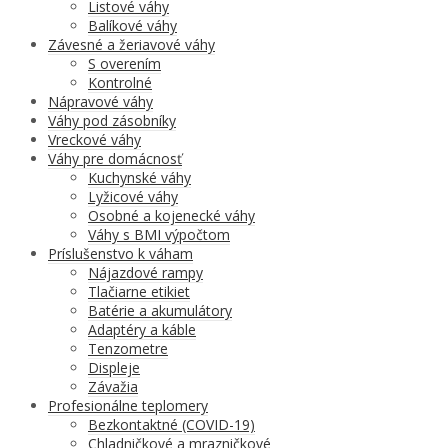
Listové váhy
Balíkové váhy
Závesné a žeriavové váhy
S overením
Kontrolné
Nápravové váhy
Váhy pod zásobníky
Vreckové váhy
Váhy pre domácnosť
Kuchynské váhy
Lyžicové váhy
Osobné a kojenecké váhy
Váhy s BMI výpočtom
Príslušenstvo k váham
Nájazdové rampy
Tlačiarne etikiet
Batérie a akumulátory
Adaptéry a káble
Tenzometre
Displeje
Závažia
Profesionálne teplomery
Bezkontaktné (COVID-19)
Chladničkové a mrazničkové