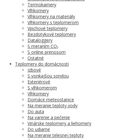
Termokamery
Vlhkomery
Vlhkomery na materiály
Vlhkomery s teplomerom
Vpichové teplomery
Bezdotykové teplomery
Dataloggery
S meraním CO₂
S online prenosom
Ostatné
Teplomery do domácnosti
Izbové
S vonkajšou sondou
Exteriérové
S vlhkomerom
Vlhkomery
Domáce meteostanice
Na meranie teploty vody
Do auta
Na varenie a pečenie
Vinárske teplomery a liehomery
Do udiarne
Na meranie telesnej teploty