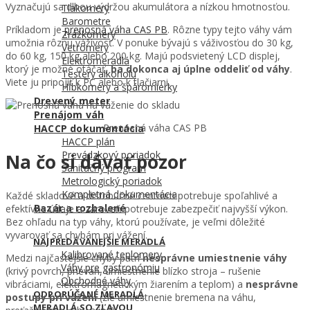
Vyznačujú sa dlhou výdržou akumulátora a nízkou hmotnosťou.
Tlakomery
Barometre
Príkladom je
prenosná váha CAS PB
. Rôzne typy tejto váhy vám
Zrážkomery
umožnia rôznu váživosť. V ponuke bývajú s váživosťou do 30 kg,
Vetromery
do 60 kg, 150 kg alebo 200 kg. Majú podsvietený LCD displej,
Elektromeradlá
ktorý je možné otáčať,
ba dokonca aj úplne oddeliť od váhy
.
Testery alkoholu
Viete ju pripojiť k PC alebo k tlačiarni.
Hĺbkomery a špáromierky
Drevený meter
Prenájom váh
Prenosná váha CAS PB
HACCP dokumentácia
HACCP plán
Prevádzkový poriadok
Na čo si dávať pozor
Sanitačný program
Metrologický poriadok
Kompletná dokumentácia
Každé skladové a distribučné centrum potrebuje spoľahlivé a
Bazár a rozbalené
efektívne údaje a zároveň potrebuje zabezpečiť najvyšší výkon.
Bez ohľadu na typ váhy, ktorú používate, je veľmi dôležité
vyvarovať sa chybám pri vážení.
NAJPREDÁVANEJŠIE MERADLÁ
Kalibrované teplomery
Medzi najčastejšie chyby patrí
nesprávne umiestnenie váhy
Váhy pre gastronómiu
(krivý povrch, prievan, umiestnenie blízko stroja – rušenie
Obchodné váhy
vibráciami, elektromagnetickým žiarením a teplom) a
nesprávne
ODPORÚČANÉ MERADLÁ
postupy pri vážení
(zlé umiestnenie bremena na váhu,
MERADLÁ SO ZĽAVOU