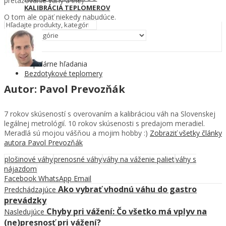
preťažovanie váhy a iné)
KALIBRÁCIA TEPLOMEROV
O tom ale opäť niekedy nabudúce.
Hľadať
Populárne hľadania
Bezdotykové teplomery
Autor: Pavol Prevozňák
7 rokov skúseností s overovaním a kalibráciou váh na Slovenskej
legálnej metrológií. 10 rokov skúsenosti s predajom meradiel.
Meradlá sú mojou vášňou a mojim hobby :)
Zobraziť všetky články
autora Pavol Prevozňák
plošinové váhy
prenosné váhy
váhy na váženie paliet
váhy s
nájazdom
Facebook
WhatsApp
Email
Ako vybrať vhodnú váhu do gastro
Predchádzajúce
prevádzky
Chyby pri vážení: Čo všetko má vplyv na
Nasledujúce
(ne)presnosť pri vážení?