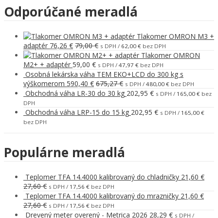
Odporúčané meradlá
Tlakomer OMRON M3 +
adaptér
76,26
€
79,00
€
s DPH /
62,00
€
bez DPH
Tlakomer OMRON
M2+ + adaptér
59,00
€
s DPH /
47,97
€
bez DPH
Osobná lekárska váha TEM EKO+LCD do 300 kg s
výškomerom
590,40
€
675,27
€
s DPH /
480,00
€
bez DPH
Obchodná váha LR-30 do 30 kg
202,95
€
s DPH /
165,00
€
bez
DPH
Obchodná váha LRP-15 do 15 kg
202,95
€
s DPH /
165,00
€
bez DPH
Populárne meradlá
Teplomer TFA 14.4000 kalibrovaný do chladničky
21,60
€
27,60
€
s DPH /
17,56
€
bez DPH
Teplomer TFA 14.4000 kalibrovaný do mrazničky
21,60
€
27,60
€
s DPH /
17,56
€
bez DPH
Drevený meter overený - Metrica 2026
28,29
€
s DPH /