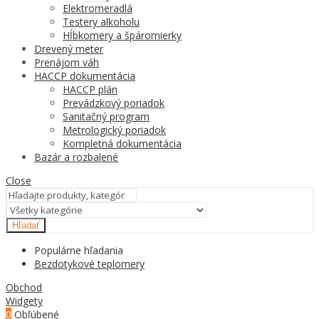
Elektromeradlá
Testery alkoholu
Hĺbkomery a špáromierky
Drevený meter
Prenájom váh
HACCP dokumentácia
HACCP plán
Prevádzkový poriadok
Sanitačný program
Metrologický poriadok
Kompletná dokumentácia
Bazár a rozbalené
Close
Hľadať
Populárne hľadania
Bezdotykové teplomery
Obchod
Widgety
0
Obľúbené