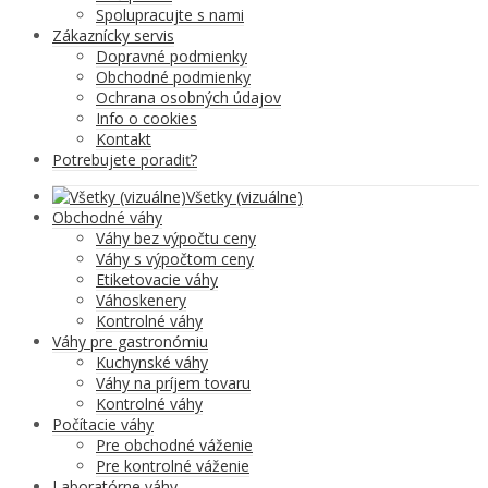
Spolupracujte s nami
Zákaznícky servis
Dopravné podmienky
Obchodné podmienky
Ochrana osobných údajov
Info o cookies
Kontakt
Potrebujete poradiť?
Všetky (vizuálne)
Obchodné váhy
Váhy bez výpočtu ceny
Váhy s výpočtom ceny
Etiketovacie váhy
Váhoskenery
Kontrolné váhy
Váhy pre gastronómiu
Kuchynské váhy
Váhy na príjem tovaru
Kontrolné váhy
Počítacie váhy
Pre obchodné váženie
Pre kontrolné váženie
Laboratórne váhy