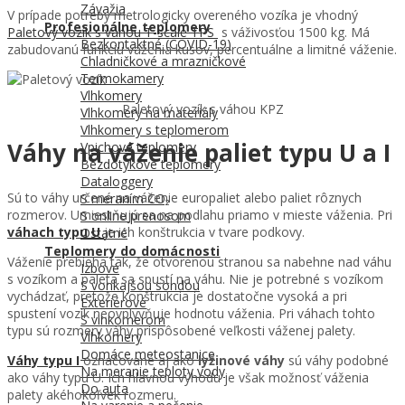
Závažia
V prípade potreby metrologicky overeného vozíka je vhodný
Profesionálne teplomery
Paletový vozík s váhou T-scale TPS
s váživosťou 1500 kg. Má
Bezkontaktné (COVID-19)
zabudovanú funkciu váženia kusov, percentuálne a limitné váženie.
Chladničkové a mrazničkové
Termokamery
Vlhkomery
Paletový vozík s váhou KPZ
Vlhkomery na materiály
Vlhkomery s teplomerom
Váhy na váženie paliet typu U a I
Vpichové teplomery
Bezdotykové teplomery
Dataloggery
Sú to váhy určené na váženie europaliet alebo paliet rôznych
S meraním CO₂
rozmerov. Umiestňujú sa na podlahu priamo v mieste váženia. Pri
S online prenosom
váhach typu U
je ich konštrukcia v tvare podkovy.
Ostatné
Teplomery do domácnosti
Váženie prebieha tak, že otvorenou stranou sa nabehne nad váhu
Izbové
s vozíkom a paleta sa spustí na váhu. Nie je potrebné s vozíkom
S vonkajšou sondou
vychádzať, pretože konštrukcia je dostatočne vysoká a pri
Exteriérové
spustení vozík neovplyvňuje hodnotu váženia. Pri váhach tohto
S vlhkomerom
typu sú rozmery váhy prispôsobené veľkosti váženej palety.
Vlhkomery
Domáce meteostanice
Váhy typu
I
označované aj ako
lyžinové váhy
sú váhy podobné
Na meranie teploty vody
ako váhy typu U. Ich hlavnou výhodu je však možnosť váženia
Do auta
palety akéhokoľvek rozmeru.