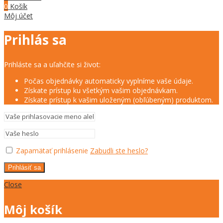
0
Košík
Môj účet
Prihlás sa
Prihláste sa a uľahčite si život:
Počas objednávky automaticky vyplníme vaše údaje.
Získate prístup ku všetkým vašim objednávkam.
Získate prístup k vašim uloženým (obľúbeným) produktom.
Zapamätať prihlásenie
Zabudli ste heslo?
Prihlásiť sa
Close
Môj košík