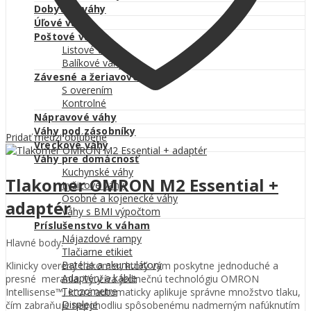
Dobytčie váhy
Úľové váhy
Poštové váhy
Listové váhy
Balíkové váhy
Závesné a žeriavové váhy
S overením
Kontrolné
Nápravové váhy
Váhy pod zásobníky
Pridať medzi obľúbené
Vreckové váhy
Váhy pre domácnosť
Kuchynské váhy
Tlakomer OMRON M2 Essential +
Lyžicové váhy
Osobné a kojenecké váhy
adaptér
Váhy s BMI výpočtom
Príslušenstvo k váham
Nájazdové rampy
Hlavné body:
Tlačiarne etikiet
Batérie a akumulátory
Klinicky overený tlakomer, ktorý vám poskytne jednoduché a
Adaptéry a káble
presné merania. Využíva jedinečnú technológiu OMRON
Tenzometre
Intellisense™, ktorá automaticky aplikuje správne množstvo tlaku,
Displeje
čím zabraňuje nepohodliu spôsobenému nadmerným nafúknutím