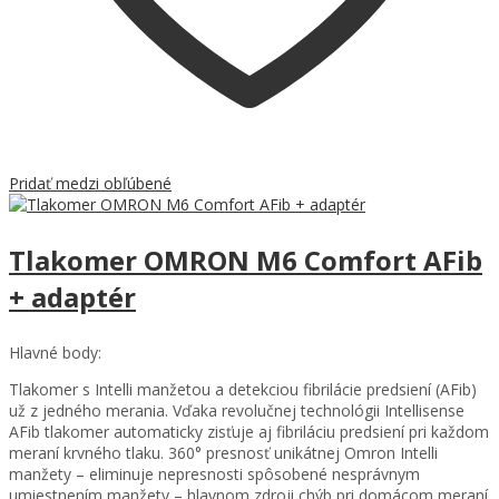
Pridať medzi obľúbené
Tlakomer OMRON M6 Comfort AFib
+ adaptér
Hlavné body:
Tlakomer s Intelli manžetou a detekciou fibrilácie predsiení (AFib)
už z jedného merania. Vďaka revolučnej technológii Intellisense
AFib tlakomer automaticky zisťuje aj fibriláciu predsiení pri každom
meraní krvného tlaku. 360° presnosť unikátnej Omron Intelli
manžety – eliminuje nepresnosti spôsobené nesprávnym
umiestnením manžety – hlavnom zdroji chýb pri domácom meraní