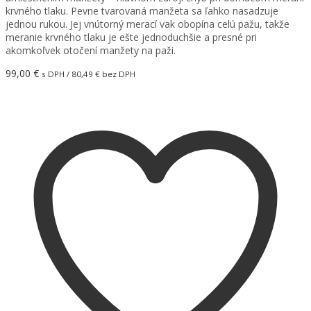
krvného tlaku. Pevne tvarovaná manžeta sa ľahko nasadzuje
jednou rukou. Jej vnútorný merací vak obopína celú pažu, takže
meranie krvného tlaku je ešte jednoduchšie a presné pri
akomkoľvek otočení manžety na paži.
99,00
€
s DPH /
80,49
€
bez DPH
Pridať do košíka