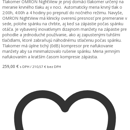
Tlakomer OMRON NightView je prvý domáci tlakomer určený na
meranie krvného tlaku aj v noci. Automaticky meria krvný tlak o
2:00h, 4:00h a 4 hodiny po prepnutí do nočného režimu. Navyše,
OMRON NightView má klinicky overenú presnosť pre premeranie v
sede, polohe spánku na chrbte, aj keď sa zápästie počas spánku
otáča. Je vybavený inovatívnym dizajnom manžety na zápästie pre
pohodlie a jednoduché používanie, ako aj zapustenými tuhšími
tlačidlami, ktoré zabraňujú náhodnému stlačeniu počas spánku.
Tlakomer má úplne tichý (0dB) kompresor pre nafukovanie
manžety aby sa minimalizovalo rušenie spánku. Meria jemným
nafukovaním a kratším časom kompresie zápästia.
259,00
€
s DPH /
210,57
€
bez DPH
Pridať do košíka