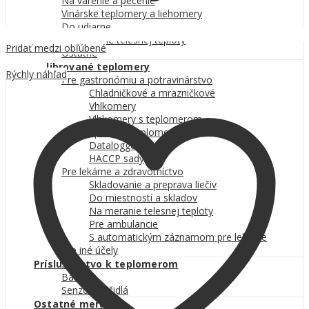
Na varenie a pečenie
Vinárske teplomery a liehomery
Do udiarne
Na meranie telesnej teploty
Pridať medzi obľúbené
Ostatné
Porovnať
Kalibrované teplomery
Rýchly náhľad
Pre gastronómiu a potravinárstvo
Chladničkové a mrazničkové
Vhlkomery
Vlhkomery s teplomerom
Vpichové teplomery
Dataloggery
HACCP sady
Pre lekárne a zdravotníctvo
Skladovanie a preprava liečiv
Do miestností a skladov
Na meranie telesnej teploty
Pre ambulancie
S automatickým záznamom pre lekárne
Pre iné účely
Príslušenstvo k teplomerom
Batérie
Senzory a čidlá
Ostatné meradlá