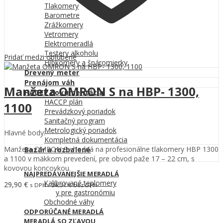
Tlakomery
Barometre
Zrážkomery
Vetromery
Elektromeradlá
Testery alkoholu
Pridať medzi obľúbené
Hĺbkomery a špáromierky
Drevený meter
Prenájom váh
Manžeta OMRON S na HBP- 1300,
HACCP dokumentácia
HACCP plán
1100
Prevádzkový poriadok
Sanitačný program
Metrologický poriadok
Hlavné body:
Kompletná dokumentácia
Manžeta OMRON S vhodná na profesionálne tlakomery HBP 1300
Bazár a rozbalené
a 1100 v mäkkom prevedení, pre obvod paže 17 – 22 cm, s
kovovou koncovkou.
NAJPREDÁVANEJŠIE MERADLÁ
Kalibrované teplomery
29,90
€
s DPH /
24,31
€
bez DPH
Váhy pre gastronómiu
Pridať do košíka
Obchodné váhy
ODPORÚČANÉ MERADLÁ
MERADLÁ SO ZĽAVOU