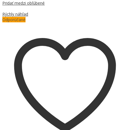
Pridať medzi obľúbené
Porovnať
Rýchly náhľad
Odporúčané