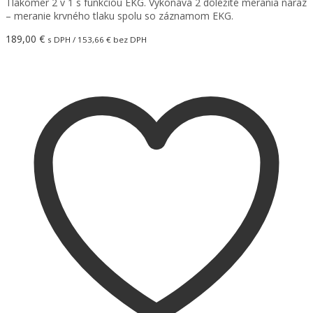
Tlakomer 2 v 1 s funkciou EKG. Vykonáva 2 dôležité merania naraz
– meranie krvného tlaku spolu so záznamom EKG.
189,00
€
s DPH /
153,66
€
bez DPH
Pridať do košíka