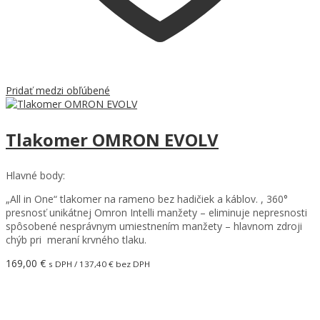
Pridať medzi obľúbené
Tlakomer OMRON EVOLV
Hlavné body:
„All in One“ tlakomer na rameno bez hadičiek a káblov. , 360°
presnosť unikátnej Omron Intelli manžety – eliminuje nepresnosti
spôsobené nesprávnym umiestnením manžety – hlavnom zdroji
chýb pri meraní krvného tlaku.
169,00
€
s DPH /
137,40
€
bez DPH
Pridať do košíka