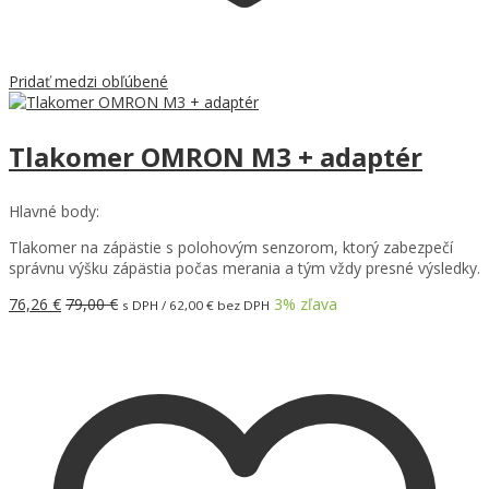
Pridať medzi obľúbené
Tlakomer OMRON M3 + adaptér
Hlavné body:
Tlakomer na zápästie s polohovým senzorom, ktorý zabezpečí
správnu výšku zápästia počas merania a tým vždy presné výsledky.
76,26
€
79,00
€
3
% zľava
s DPH /
62,00
€
bez DPH
Pridať do košíka