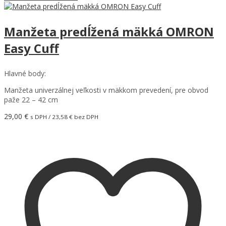
Manžeta predĺžená mäkká OMRON
Easy Cuff
Hlavné body:
Manžeta univerzálnej veľkosti v mäkkom prevedení, pre obvod
paže 22 – 42 cm
29,00
€
s DPH /
23,58
€
bez DPH
Pridať do košíka