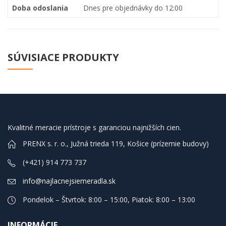
Doba odoslania
Dnes pre objednávky do 12:00
SÚVISIACE PRODUKTY
Kvalitné meracie prístroje s garanciou najnižších cien.
PRENX s. r. o., Južná trieda 119, Košice (prízemie budovy)
(+421) 914 773 737
info@najlacnejsiemeradla.sk
Pondelok – Štvrtok: 8:00 – 15:00, Piatok: 8:00 – 13:00
INFORMÁCIE