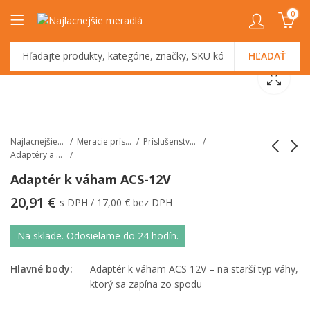
0
HĽADAŤ
Najlacnejšiemeradlá.sk
Meracie prístroje
Príslušenstvo k váham
Adaptéry a káble
Adaptér k váham ACS-12V
Adaptér k váham ACS
Vlhkomer s
20,91
€
s DPH /
17,00
€
bez DPH
- 5V
teplomerom Unit-
UT333-kalibrovaný
Na sklade. Odosielame do 24 hodín.
do miestnosti
Hlavné body:
Adaptér k váham ACS 12V – na starší typ váhy,
ktorý sa zapína zo spodu