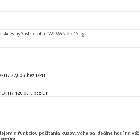
nské váhy
Gastro váha CAS SWN do 15 kg
DPH /
27,00
€
bez DPH
 DPH /
120,00
€
bez DPH
jom a funkciou počítania kusov. Váha sa ideálne hodí na váže
ventúry.