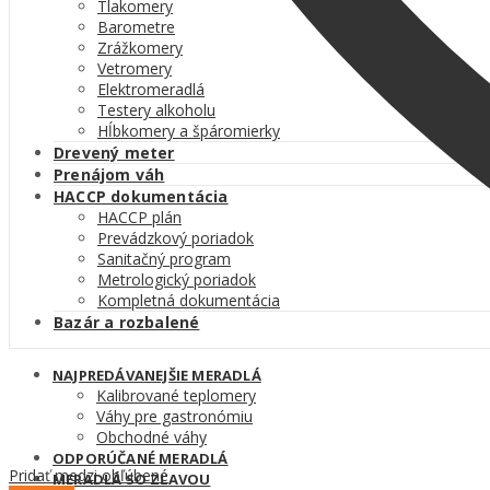
Tlakomery
Barometre
Zrážkomery
Vetromery
Elektromeradlá
Testery alkoholu
Hĺbkomery a špáromierky
Drevený meter
Prenájom váh
HACCP dokumentácia
HACCP plán
Prevádzkový poriadok
Sanitačný program
Metrologický poriadok
Kompletná dokumentácia
Bazár a rozbalené
NAJPREDÁVANEJŠIE MERADLÁ
Kalibrované teplomery
Váhy pre gastronómiu
Obchodné váhy
ODPORÚČANÉ MERADLÁ
Pridať medzi obľúbené
MERADLÁ SO ZĽAVOU