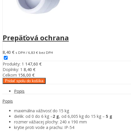
Prepäťová ochrana
8,40
€
s DPH /
6,83
€
bez DPH
Produkty: 1
147,60
€
Doplnky:
1
8,40
€
Celkom
156,00
€
Pridať spolu do košíka
Popis
Popis
maximálna váživosť do 15 kg
dielik: od 0 do 6 kg –
2 g
,
od 6,005 kg do 15 kg –
5 g
rozmer vážiacej plochy: 240 x 190 mm
krytie proti vode a prachu: IP-54