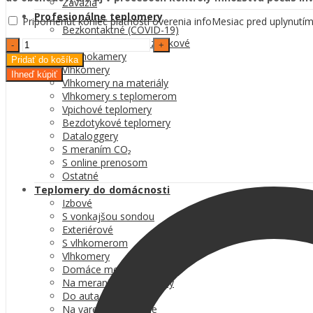
Závažia
Profesionálne teplomery
Pripomenúť koniec platnosti overenia
info
Mesiac pred uplynutím
Bezkontaktné (COVID-19)
Chladničkové a mrazničkové
Gastro
Termokamery
váha
Pridať do košíka
Vlhkomery
CAS
Ihneď kúpiť
Vlhkomery na materiály
SWN
Vlhkomery s teplomerom
do
Vpichové teplomery
15
Bezdotykové teplomery
kg
Dataloggery
quantity
S meraním CO₂
S online prenosom
Ostatné
Teplomery do domácnosti
Izbové
S vonkajšou sondou
Exteriérové
S vlhkomerom
Vlhkomery
Domáce meteostanice
Na meranie teploty vody
Do auta
Na varenie a pečenie