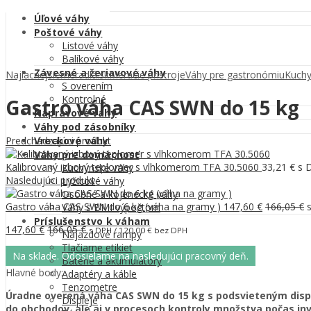
Dobytčie váhy
Úľové váhy
Poštové váhy
Listové váhy
Balíkové váhy
Závesné a žeriavové váhy
Najlacnejšiemeradlá.sk
Meracie prístroje
Váhy pre gastronómiu
Kuchy
S overením
Kontrolné
Gastro váha CAS SWN do 15 kg
Nápravové váhy
Váhy pod zásobníky
Predchádzajúci produkt
Vreckové váhy
Váhy pre domácnosť
Kalibrovaný izbový teplomer s vlhkomerom TFA 30.5060
33,21
€
s 
Kuchynské váhy
Nasledujúci produkt
Lyžicové váhy
Osobné a kojenecké váhy
Gastro váha CAS SWN do 6 kg (váha na gramy )
147,60
€
166,05
€
s
Váhy s BMI výpočtom
Príslušenstvo k váham
147,60
€
166,05
€
s DPH /
120,00
€
bez DPH
Nájazdové rampy
Tlačiarne etikiet
Na sklade. Odosielame na nasledujúci pracovný deň.
Batérie a akumulátory
Hlavné body:
Adaptéry a káble
Tenzometre
Úradne overená váha CAS SWN do 15 kg s podsvieteným disple
Displeje
do obchodov, ale aj v procesoch kontroly množstva počas in