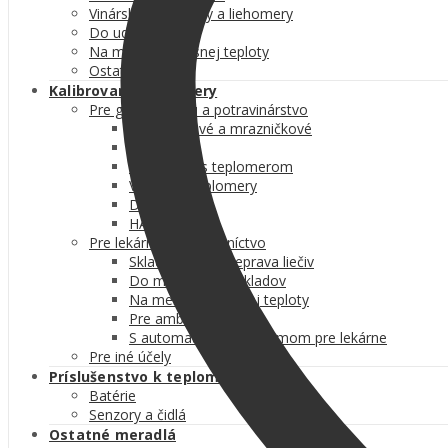
Vinárske teplomery a liehomery
Do udiarne
Na meranie telesnej teploty
Ostatné
Kalibrované teplomery
Pre gastronómiu a potravinárstvo
Chladničkové a mrazničkové
Vhlkomery
Vlhkomery s teplomerom
Vpichové teplomery
Dataloggery
HACCP sady
Pre lekárne a zdravotníctvo
Skladovanie a preprava liečiv
Do miestností a skladov
Na meranie telesnej teploty
Pre ambulancie
S automatickým záznamom pre lekárne
Pre iné účely
Príslušenstvo k teplomerom
Batérie
Senzory a čidlá
Ostatné meradlá