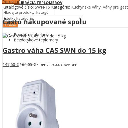
Porovnať
KALIBRÁCIA TEPLOMEROV
Katalógové číslo:
SWN-15
Kategórie:
Kuchynské váhy
,
Váhy pre gas
Často nakupované spolu
Hľadať
Populárne hľadania
Bezdotykové teplomery
Gastro váha CAS SWN do 15 kg
147,60
€
166,05
€
s DPH /
120,00
€
bez DPH