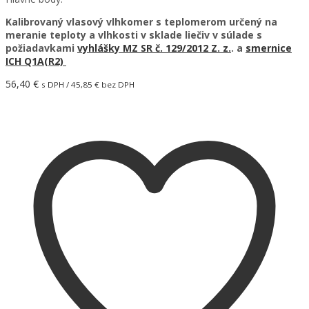
Kalibrovaný vlasový vlhkomer s teplomerom určený na
meranie teploty a vlhkosti v sklade liečiv v súlade s
požiadavkami
vyhlášky MZ SR č. 129/2012 Z. z
.
.
a
smernice
ICH Q1A(R2)
56,40
€
s DPH /
45,85
€
bez DPH
Pridať do košíka