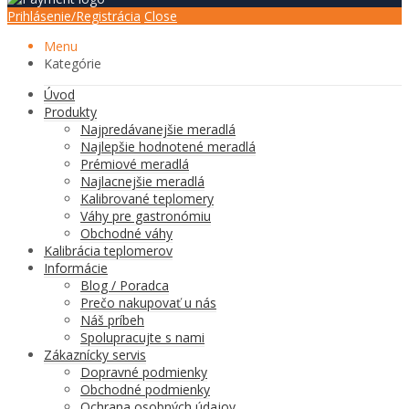
Prihlásenie/Registrácia
Close
Menu
Kategórie
Úvod
Produkty
Najpredávanejšie meradlá
Najlepšie hodnotené meradlá
Prémiové meradlá
Najlacnejšie meradlá
Kalibrované teplomery
Váhy pre gastronómiu
Obchodné váhy
Kalibrácia teplomerov
Informácie
Blog / Poradca
Prečo nakupovať u nás
Náš príbeh
Spolupracujte s nami
Zákaznícky servis
Dopravné podmienky
Obchodné podmienky
Ochrana osobných údajov