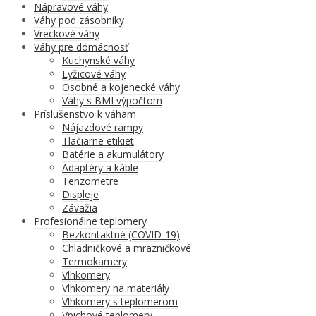
Nápravové váhy
Váhy pod zásobníky
Vreckové váhy
Váhy pre domácnosť
Kuchynské váhy
Lyžicové váhy
Osobné a kojenecké váhy
Váhy s BMI výpočtom
Príslušenstvo k váham
Nájazdové rampy
Tlačiarne etikiet
Batérie a akumulátory
Adaptéry a káble
Tenzometre
Displeje
Závažia
Profesionálne teplomery
Bezkontaktné (COVID-19)
Chladničkové a mrazničkové
Termokamery
Vlhkomery
Vlhkomery na materiály
Vlhkomery s teplomerom
Vpichové teplomery