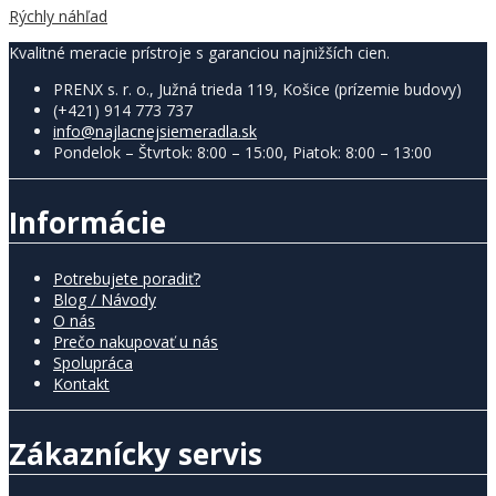
Rýchly náhľad
Kvalitné meracie prístroje s garanciou najnižších cien.
PRENX s. r. o., Južná trieda 119, Košice (prízemie budovy)
(+421) 914 773 737
info@najlacnejsiemeradla.sk
Pondelok – Štvrtok: 8:00 – 15:00, Piatok: 8:00 – 13:00
Informácie
Potrebujete poradiť?
Blog / Návody
O nás
Prečo nakupovať u nás
Spolupráca
Kontakt
Zákaznícky servis