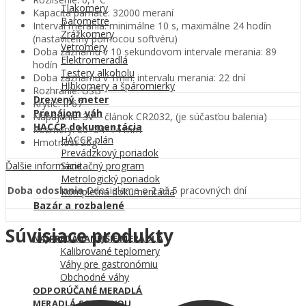
Tlakomery
Kapacita pamäte: 32000 meraní
Barometre
Interval merania: minimálne 10 s, maximálne 24 hodín
Zrážkomery
(nastaviteľný pomocou softvéru)
Vetromery
Doba záznamu v 10 sekundovom intervale merania: 89
Elektromeradlá
hodín
Testery alkoholu
Doba záznamu v 1min. intervalu merania: 22 dní
Hĺbkomery a špáromierky
Rozhranie: USB
Drevený meter
Krytie: IP67
Prenájom váh
Napájanie: 3V – článok CR2032, (je súčasťou balenia)
HACCP dokumentácia
Rozmery: 80×34×14 mm
HACCP plán
Hmotnosť 26g
Prevádzkový poriadok
Ďalšie informácie
Sanitačný program
Metrologický poriadok
Doba odoslania
Odosielame o 2 až 5 pracovných dní
Kompletná dokumentácia
Bazár a rozbalené
Súvisiace produkty
NAJPREDÁVANEJŠIE MERADLÁ
Kalibrované teplomery
Váhy pre gastronómiu
Obchodné váhy
ODPORÚČANÉ MERADLÁ
MERADLÁ SO ZĽAVOU