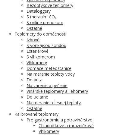
Bezdotykové teplomery
Dataloggery
S meraním CO₂
S online prenosom
Ostatné
Teplomery do domácnosti
Izbové
S vonkajšou sondou
Exteriérové
S vlhkomerom
Vlhkomery
Domáce meteostanice
Na meranie teploty vody
Do auta
Na varenie a pečenie
Vinárske teplomery a liehomery
Do udiarne
Na meranie telesnej teploty
Ostatné
Kalibrované teplomery
Pre gastronómiu a potravinárstvo
Chladničkové a mrazničkové
Vhlkomery