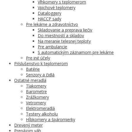
Vlhkomery s teplomerom
Vpichové teplomery
Dataloggery
HACCP sady
Pre lekárne a zdravotníctvo
Skladovanie a preprava liečiv
Do miestností a skladov
Na meranie telesnej teploty
Pre ambulancie
S automatickým záznamom pre lekárne
Pre iné účely
Príslušenstvo k teplomerom
Batérie
Senzory a čidlá
Ostatné meradlá
Tlakomery
Barometre
Zrážkomery
Vetromery
Elektromeradlá
Testery alkoholu
Hĺbkomery a špáromierky
Drevený meter
Prenájom váh