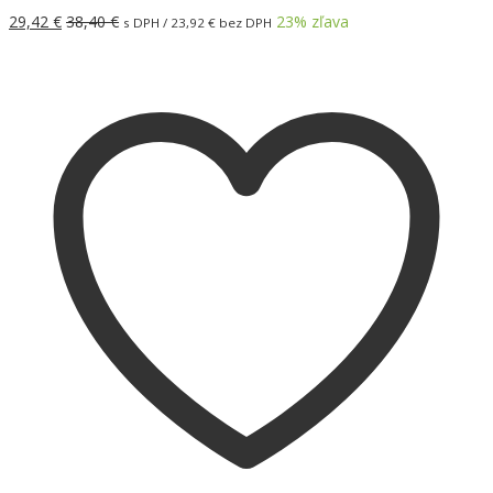
29,42
€
38,40
€
23
% zľava
s DPH /
23,92
€
bez DPH
Pridať do košíka