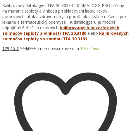
Kalibrovaný datalogger TFA 30.3039.IT KLIMALOGG PRO určený
na meranie teploty a vlhkosti pri skladovaní liečiv, liekov,
pomocných látok a zdravotníckych pomôcok. Ideálne riešenie pre
lekárne a farmaceutický priemysel. K dataloggeru je možné
pripojiť až 8 ďalších externých
kalibrovaných bezdrôtových
snímačov teploty a vlhkosti TFA 30.318
0
alebo
kalibrovaných
snímačov teploty so sondou TFA 30.3181.
129,15
€
144,00
€
10
% zľava
s DPH /
105,00
€
bez DPH
Pridať do košíka