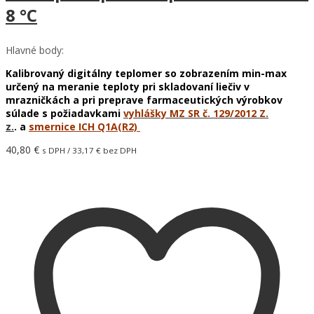
8 °C
Hlavné body:
Kalibrovaný digitálny teplomer so zobrazením min-max
určený na meranie teploty pri skladovaní liečiv v
mrazničkách a pri preprave farmaceutických výrobkov
súlade s požiadavkami
vyhlášky MZ SR č. 129/2012 Z.
z
.
.
a
smernice ICH Q1A(R2)
40,80
€
s DPH /
33,17
€
bez DPH
Pridať do košíka