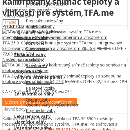
kalibrovaný snímač teploty a
Menu
Pre obchodné váženie
Spolupráca
Pre kontrolné váženie
vlhkosti pre systém TFA.me
Laboratórne váhy
Kontakt
Predvažovacie váhy
Hľadať
Predchádzajúci produkt
Analytické váhy
Analyzátory vlhkosti
Populárne hľadania
Mostíkové váhy
Bezdotykové teplomery
TFA 35.8103.02 – WiFi brána pre systém TFA.me s integrovaným
Kontrolné
0
kalibrovaným teplomerom a vlhkomerom
88,56
€
98,40
€
s DPH /
S overením
0,00
€
72,00
€
bez DPH
Plošinové váhy
Nasledujúci produkt
Kontrolné
S overením
Váhy na sudy
TFA 30.3902.02 ID-A0 kalibrovaný snímač teploty so sondou na
Váhy na váženie paliet
kábli pre systém TFA.me
64,27
€
67,65
€
s DPH /
52,25
€
bez DPH
Paletové váhy
Paletové vozíky
67,77
€
71,34
€
s DPH /
55,10
€
bez DPH
Zdravotnícke váhy
Osobné váhy
Odosielame o 2 až 5 pracovných dní.
Osobné váhy s výškomerom
Hlavné body:
Kojenecké váhy
Lekárenské váhy
Kalibrovaný senzor teploty a vlhkosti TFA 30.3900 rozširuje
Zlatnícke váhy
možnosti monitorovacieho systému
TFA.me
. Po spárovaní s
Veterinárne váhy
centrálnou
WiFi bránou TFA 35.8103.02
umožňuje vzdialený