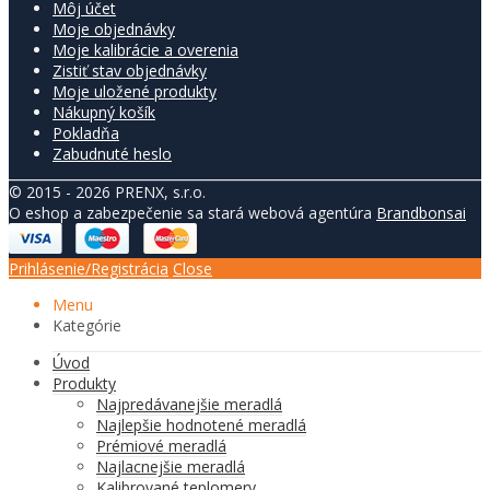
Môj účet
Moje objednávky
Moje kalibrácie a overenia
Zistiť stav objednávky
Moje uložené produkty
Nákupný košík
Pokladňa
Zabudnuté heslo
© 2015 - 2026 PRENX, s.r.o.
O eshop a zabezpečenie sa stará webová agentúra
Brandbonsai
Prihlásenie/Registrácia
Close
Menu
Kategórie
Úvod
Produkty
Najpredávanejšie meradlá
Najlepšie hodnotené meradlá
Prémiové meradlá
Najlacnejšie meradlá
Kalibrované teplomery