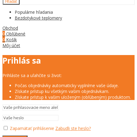
Hľadať
Populárne hľadania
Bezdotykové teplomery
Obchod
0
Obľúbené
0
Košík
Môj účet
Prihlás sa
Prihláste sa a uľahčite si život:
Počas objednávky automaticky vyplníme vaše údaje.
Získate prístup ku všetkým vašim objednávkam.
Získate prístup k vašim uloženým (obľúbeným) produktom.
Zapamätať prihlásenie
Zabudli ste heslo?