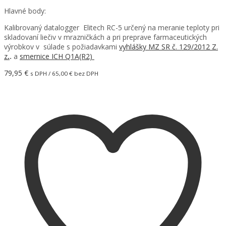
Hlavné body:
Kalibrovaný datalogger Elitech RC-5 určený na meranie teploty pri
skladovaní liečiv v mrazničkách a pri preprave farmaceutických
výrobkov v súlade s požiadavkami
vyhlášky MZ SR č. 129/2012 Z.
z
.
.
a
smernice ICH Q1A(R2)
79,95
€
s DPH /
65,00
€
bez DPH
Pridať do košíka