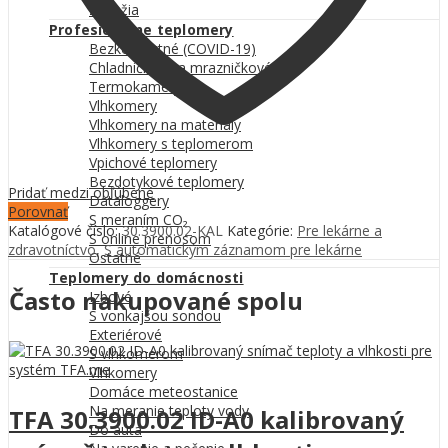
Závažia
Profesionálne teplomery
Bezkontaktné (COVID-19)
Chladničkové a mrazničkové
Termokamery
Vlhkomery
Vlhkomery na materiály
Vlhkomery s teplomerom
Vpichové teplomery
Bezdotykové teplomery
Pridať medzi obľúbené
Dataloggery
Porovnať
S meraním CO₂
Katalógové číslo:
30.3900.02-KAL
Kategórie:
Pre lekárne a
S online prenosom
zdravotníctvo
,
S automatickým záznamom pre lekárne
Ostatné
Teplomery do domácnosti
Často nakupované spolu
Izbové
S vonkajšou sondou
Exteriérové
S vlhkomerom
Vlhkomery
Domáce meteostanice
Na meranie teploty vody
TFA 30.3900.02 ID-A0 kalibrovaný
Do auta