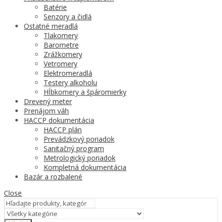
Batérie
Senzory a čidlá
Ostatné meradlá
Tlakomery
Barometre
Zrážkomery
Vetromery
Elektromeradlá
Testery alkoholu
Hĺbkomery a špáromierky
Drevený meter
Prenájom váh
HACCP dokumentácia
HACCP plán
Prevádzkový poriadok
Sanitačný program
Metrologický poriadok
Kompletná dokumentácia
Bazár a rozbalené
Close