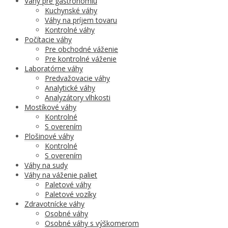
Váhy pre gastronómiu
Kuchynské váhy
Váhy na príjem tovaru
Kontrolné váhy
Počítacie váhy
Pre obchodné váženie
Pre kontrolné váženie
Laboratórne váhy
Predvažovacie váhy
Analytické váhy
Analyzátory vlhkosti
Mostíkové váhy
Kontrolné
S overením
Plošinové váhy
Kontrolné
S overením
Váhy na sudy
Váhy na váženie paliet
Paletové váhy
Paletové vozíky
Zdravotnícke váhy
Osobné váhy
Osobné váhy s výškomerom