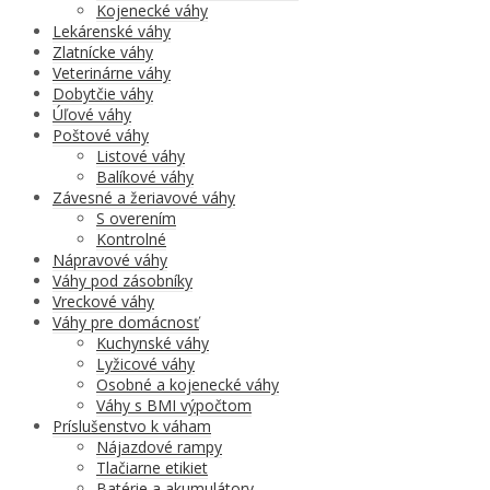
Kojenecké váhy
Lekárenské váhy
Zlatnícke váhy
Veterinárne váhy
Dobytčie váhy
Úľové váhy
Poštové váhy
Listové váhy
Balíkové váhy
Závesné a žeriavové váhy
S overením
Kontrolné
Nápravové váhy
Váhy pod zásobníky
Vreckové váhy
Váhy pre domácnosť
Kuchynské váhy
Lyžicové váhy
Osobné a kojenecké váhy
Váhy s BMI výpočtom
Príslušenstvo k váham
Nájazdové rampy
Tlačiarne etikiet
Batérie a akumulátory