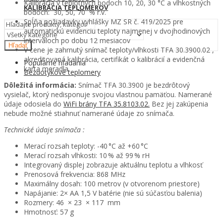
Kalibrácia v teplotných bodoch 10, 20, 30 °C a vlhkostných
KALIBRÁCIA TEPLOMEROV
bodoch: 30, 50, 70 % r.v.
Spĺňa požiadavky vyhlášky MZ SR č. 419/2025 pre
automatickú evidenciu teploty najmenej v dvojhodinových
intervaloch po dobu 12 mesiacov
Hľadať
V cene je zahrnutý snímač teploty/vlhkosti TFA 30.3900.02 ,
akreditovaná kalibrácia, certifikát o kalibrácií a evidenčná
Populárne hľadania
karta meradla
Bezdotykové teplomery
Dôležitá informácia:
Snímač TFA 30.3900 je bezdrôtový
vysielač, ktorý nedisponuje svojou vlastnou pamäťou. Namerané
údaje odosiela do
WiFi brány TFA 35.8103.02.
Bez jej zakúpenia
nebude možné stiahnuť namerané údaje zo snímača.
Technické údaje snímača :
Merací rozsah teploty: -40 °C až +60 °C
Merací rozsah vlhkosti: 10 % až 99 % rH
Integrovaný displej zobrazuje aktuálnu teplotu a vlhkosť
Prenosová frekvencia: 868 MHz
Maximálny dosah: 100 metrov (v otvorenom priestore)
Napájanie: 2× AA 1,5 V batérie (nie sú súčasťou balenia)
Rozmery: 46 × 23 × 117 mm
Hmotnosť: 57 g