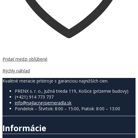
Pridať medzi obľúbené
Porovnať
Rýchly náhľad
Kvalitné meracie prístroje s garanciou najnižších cien.
PRENX s. r. o., Južná trieda 119, Košice (prízemie budovy)
(+421) 914 773 737
info@najlacnejsiemeradla.sk
Pondelok – Štvrtok: 8:00 – 15:00, Piatok: 8:00 – 13:00
Informácie