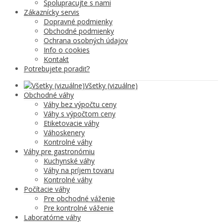
Spolupracujte s nami
Zákaznícky servis
Dopravné podmienky
Obchodné podmienky
Ochrana osobných údajov
Info o cookies
Kontakt
Potrebujete poradiť?
Všetky (vizuálne)
Obchodné váhy
Váhy bez výpočtu ceny
Váhy s výpočtom ceny
Etiketovacie váhy
Váhoskenery
Kontrolné váhy
Váhy pre gastronómiu
Kuchynské váhy
Váhy na príjem tovaru
Kontrolné váhy
Počítacie váhy
Pre obchodné váženie
Pre kontrolné váženie
Laboratórne váhy