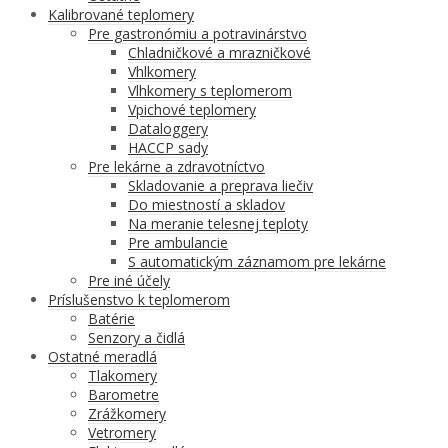
Kalibrované teplomery
Pre gastronómiu a potravinárstvo
Chladničkové a mrazničkové
Vhlkomery
Vlhkomery s teplomerom
Vpichové teplomery
Dataloggery
HACCP sady
Pre lekárne a zdravotníctvo
Skladovanie a preprava liečiv
Do miestností a skladov
Na meranie telesnej teploty
Pre ambulancie
S automatickým záznamom pre lekárne
Pre iné účely
Príslušenstvo k teplomerom
Batérie
Senzory a čidlá
Ostatné meradlá
Tlakomery
Barometre
Zrážkomery
Vetromery