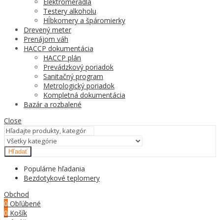
Elektromeradlá
Testery alkoholu
Hĺbkomery a špáromierky
Drevený meter
Prenájom váh
HACCP dokumentácia
HACCP plán
Prevádzkový poriadok
Sanitačný program
Metrologický poriadok
Kompletná dokumentácia
Bazár a rozbalené
Close
Hľadať
Populárne hľadania
Bezdotykové teplomery
Obchod
0
Obľúbené
0
Košík