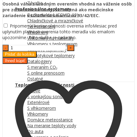
Závažia
Osobná váha s úradným overením vhodná na váženie osôb
Profesionálne teplomery
pre zdravotnícke účely. Schválená ako medicínske
Bezkontaktné (COVID-19)
zariadenie v súlade so smernicou 93/42/EEC.
Chladničkové a mrazničkové
Pripomenúť koniec platnosti overenia
info
Mesiac pred
Termokamery
uplynutím platnosti overenia tohto meradla vás emailom
Vlhkomery
upozorníme. Táto služba je zadarmo.
Vlhkomery na materiály
Vlhkomery s teplomerom
Profesionálna
Vpichové teplomery
osobná
Pridať do košíka
Bezdotykové teplomery
váha
Ihneď kúpiť
Dataloggery
pre
S meraním CO₂
ambulancie
S online prenosom
KERN
Ostatné
MPE
Teplomery do domácnosti
250K100PM
Izbové
quantity
S vonkajšou sondou
Exteriérové
S vlhkomerom
Vlhkomery
Domáce meteostanice
Na meranie teploty vody
Do auta