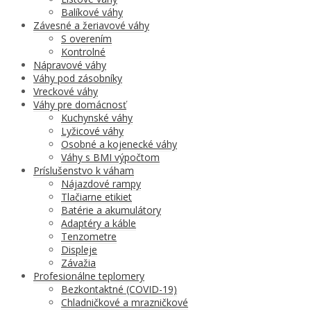
Balíkové váhy
Závesné a žeriavové váhy
S overením
Kontrolné
Nápravové váhy
Váhy pod zásobníky
Vreckové váhy
Váhy pre domácnosť
Kuchynské váhy
Lyžicové váhy
Osobné a kojenecké váhy
Váhy s BMI výpočtom
Príslušenstvo k váham
Nájazdové rampy
Tlačiarne etikiet
Batérie a akumulátory
Adaptéry a káble
Tenzometre
Displeje
Závažia
Profesionálne teplomery
Bezkontaktné (COVID-19)
Chladničkové a mrazničkové