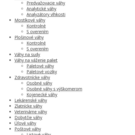
Predvažovacie váhy
Analytické váhy
Analyzátory vlhkosti
Mostíkové váhy
Kontrolné
S overením
Plošinové váhy
Kontrolné
S overením
Váhy na sudy
Váhy na váženie paliet
Paletové váhy
Paletové vozíky
Zdravotnícke váhy
Osobné váhy
Osobné váhy s výškomerom
Kojenecké váhy
Lekárenské váhy
Zlatnícke váhy
Veterinárne váhy
Dobytčie váhy
Úľové váhy
Poštové váhy
Listové váhy