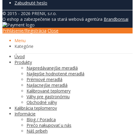
Zabudnuté heslo
© 2015 - 2026 PRENX, s.r.o.
O eshop a zabezpečenie sa stará webová agentúra
Brandbonsai
Prihlásenie/Registrácia
Close
Menu
Kategórie
Úvod
Produkty
Najpredávanejšie meradlá
Najlepšie hodnotené meradlá
Prémiové meradlá
Najlacnejšie meradlá
Kalibrované teplomery
Váhy pre gastronómiu
Obchodné váhy
Kalibrácia teplomerov
Informácie
Blog / Poradca
Prečo nakupovať u nás
Náš príbeh