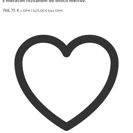
s meracím rozsahom do dvoch metrov.
768,75
€
s DPH /
625,00
€
bez DPH
Pridať do košíka