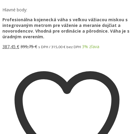
Hlavné body:
Profesionálna kojenecká váha s veľkou vážiacou miskou s
integrovaným metrom pre váženie a meranie dojčiat a
novorodencov. Vhodná pre ordinácie a pôrodnice. Váha je s
úradným overením.
387,45
€
399,75
€
3
% zľava
s DPH /
315,00
€
bez DPH
Pridať do košíka