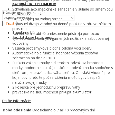
KALIBRÁCIA TEPLOMEROV
predaja)
Schválenie ako medicínske zariadenie v súlade so smernicou
93/42/EEC
Druhý displej na zadnej strane
Robustný dizajn vhodný na denné použitie v zdravotníckom
Hľadať
prostredí
Populárne hľadania
Bezpečné a stabilné umiestnenie prístroja pomocou
Bezdotykové teplomery
výškovo nastaviteľných gumených nožičiek a zabudovanej
vodováhy
Vážiaca protišmyková plocha odolná voči oderu
Automatická hold funkcia: hodnota váženia zostáva
zobrazená na displeji 10 s
Funkcia váženia matky s dieťaťom: odváži sa hmotnosti
matky, hodnota sa uloží, neskôr sa odváži matka spoločne s
dieťaťom, zobrazí sa iba váha dieťaťa. Obzvlášť vhodné pre
kojencov, pretože počas váženia môžu byť v bezpečí
naručia svojej matky
2 kolieska pre jednoduchú prepravu váhy
prevádzka na sieť, možnosť prikúpiť
akumulátor
Ďalšie informácie
Doba odoslania
Odosielame o 7 až 10 pracovných dní