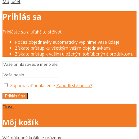
Môj účet
Prihlás sa
Prihláste sa a uľahčite si život:
Počas objednávky automaticky vyplníme vaše údaje.
Získate prístup ku všetkým vašim objednávkam.
Získate prístup k vašim uloženým (obľúbeným) produktom.
Zapamätať prihlásenie
Zabudli ste heslo?
Prihlásiť sa
Close
Môj košík
Váš nákupný košík je prázdny.