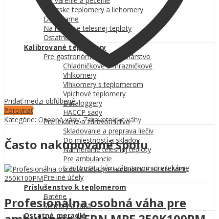
Na varenie a pečenie
Vinárske teplomery a liehomery
Do udiarne
Na meranie telesnej teploty
Ostatné
Kalibrované teplomery
Pre gastronómiu a potravinárstvo
Chladničkové a mrazničkové
Vhlkomery
Vlhkomery s teplomerom
Vpichové teplomery
Pridať medzi obľúbené
Dataloggery
Porovnať
HACCP sady
Kategórie:
Osobné váhy
,
Zdravotnícke váhy
Pre lekárne a zdravotníctvo
Skladovanie a preprava liečiv
Do miestností a skladov
Často nakupované spolu
Na meranie telesnej teploty
Pre ambulancie
S automatickým záznamom pre lekárne
Pre iné účely
Príslušenstvo k teplomerom
Batérie
Profesionálna osobná váha pre
Senzory a čidlá
ambulancie KERN MPE 250K100PM
Ostatné meradlá