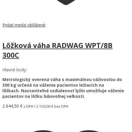
Pridať medzi obľúbené
Lôžková váha RADWAG WPT/8B
300C
Hlavné body:
Metrologický overená váha s maximálnou váživosťou do
300 kg určená na váženie pacientov ležiacich na
lôžkach. Nastaviteľná vzdialenosť lyžín umožňuje váženie
pacientov na lôžku ľubovoľnej veľkosti.
2 644,50
€
s DPH /
2 150,00
€
bez DPH
Pridať do košíka