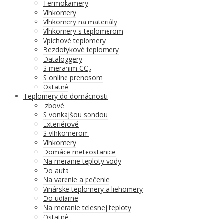
Termokamery
Vlhkomery
Vlhkomery na materiály
Vlhkomery s teplomerom
Vpichové teplomery
Bezdotykové teplomery
Dataloggery
S meraním CO₂
S online prenosom
Ostatné
Teplomery do domácnosti
Izbové
S vonkajšou sondou
Exteriérové
S vlhkomerom
Vlhkomery
Domáce meteostanice
Na meranie teploty vody
Do auta
Na varenie a pečenie
Vinárske teplomery a liehomery
Do udiarne
Na meranie telesnej teploty
Ostatné