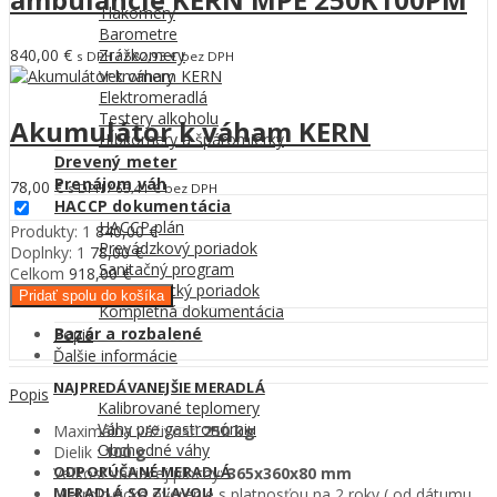
Tlakomery
Barometre
840,00
€
Zrážkomery
s DPH /
682,93
€
bez DPH
Vetromery
Elektromeradlá
Testery alkoholu
Akumulátor k váham KERN
Hĺbkomery a špáromierky
Drevený meter
Prenájom váh
78,00
€
s DPH /
63,41
€
bez DPH
HACCP dokumentácia
HACCP plán
Produkty: 1
840,00
€
Prevádzkový poriadok
Doplnky:
1
78,00
€
Sanitačný program
Celkom
918,00
€
Metrologický poriadok
Pridať spolu do košíka
Kompletná dokumentácia
Bazár a rozbalené
Popis
Ďalšie informácie
NAJPREDÁVANEJŠIE MERADLÁ
Popis
Kalibrované teplomery
Váhy pre gastronómiu
Maximálna váživosť:
250 kg
Obchodné váhy
Dielik :
100 g
ODPORÚČANÉ MERADLÁ
Veľkosť vážiacej plochy:
365x360x80 mm
MERADLÁ SO ZĽAVOU
Metrologické overenie s platnosťou na 2 roky ( od dátumu