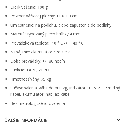
Dielik váženia: 100 g
Rozmer vážiacej plochy:100×100 cm
Umiestnenie: na podlahu, alebo zapustenia do podlahy
Materiál: ryhovaný plech hrúbky 4 mm
Prevádzková teplota: -10 ° C -> + 40 ° C
Napájanie: akumulátor / zo siete
Doba prevádzky: +/- 80 hodín
Funkcie: TARE, ZERO
Hmotnosť váhy: 75 kg
Súčasť balenia: váha do 600 kg, indikátor LP7516 + 5m dlhý
kábel, akumulátor, nabíjací kábel
Bez metrologického overenia
ĎALŠIE INFORMÁCIE