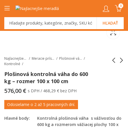
0
HĽADAŤ
Najlacnejšiemeradlá.sk
Meracie prístroje
Plošinové váhy
Kontrolné
Plošinová kontrolná váha do 600
kg – rozmer 100 x 100 cm
Kontrolná váha s
Plošinová kontrolná
displejom na stĺpiku
váha do 600 kg -
576,00
€
s DPH /
468,29
€
bez DPH
ACS do 40 kg
rozmer 80 x 80 cm
Odosielame o 2 až 5 pracovných dní.
Hlavné body:
Kontrolná plošinová váha s váživosťou do
600 kg a rozmerom vážiacej plochy 100 x