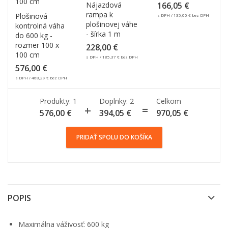
Nájazdová
166,05
€
rampa k
Plošinová
s DPH /
135,00
€
bez DPH
plošinovej váhe
kontrolná váha
- šírka 1 m
do 600 kg -
rozmer 100 x
228,00
€
100 cm
s DPH /
185,37
€
bez DPH
576,00
€
s DPH /
468,29
€
bez DPH
Produkty: 1
Doplnky:
2
Celkom
576,00
€
394,05
€
970,05
€
PRIDAŤ SPOLU DO KOŠÍKA
POPIS
Maximálna váživosť: 600 kg