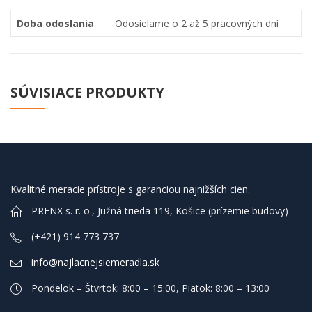
Doba odoslania
Odosielame o 2 až 5 pracovných dní
SÚVISIACE PRODUKTY
Kvalitné meracie prístroje s garanciou najnižších cien.
PRENX s. r. o., Južná trieda 119, Košice (prízemie budovy)
(+421) 914 773 737
info@najlacnejsiemeradla.sk
Pondelok – Štvrtok: 8:00 – 15:00, Piatok: 8:00 – 13:00