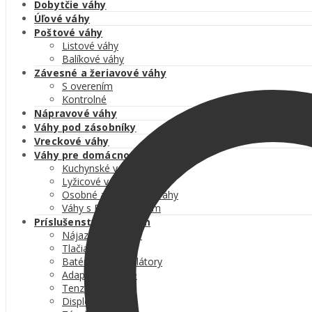
kg
Dobytčie váhy
-
Úľové váhy
rozmer
Poštové váhy
1200
Listové váhy
x
Balíkové váhy
1500
Závesné a žeriavové váhy
mm
S overením
quantity
Kontrolné
Nápravové váhy
Váhy pod zásobníky
Vreckové váhy
Váhy pre domácnosť
Kuchynské váhy
Lyžicové váhy
Osobné a kojenecké váhy
Váhy s BMI výpočtom
Príslušenstvo k váham
Nájazdové rampy
Tlačiarne etikiet
Batérie a akumulátory
Adaptéry a káble
Tenzometre
Displeje