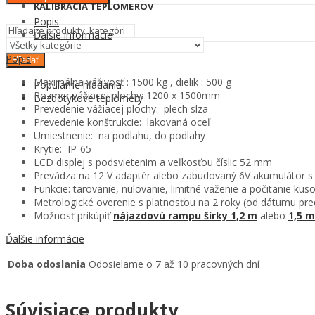
KALIBRÁCIA TEPLOMEROV
Popis
Ďalšie informácie
Popis
Hľadať
Maximálna váživosť : 1500 kg , dielik : 500 g
Populárne hľadania
Rozmer vážiacej plochy: 1200 x 1500mm
Bezdotykové teplomery
Prevedenie vážiacej plochy: plech slza
Prevedenie konštrukcie: lakovaná oceľ
Umiestnenie: na podlahu, do podlahy
Krytie: IP-65
LCD displej s podsvietenim a veľkosťou číslic 52 mm
Prevádza na 12 V adaptér alebo zabudovaný 6V akumulátor s
Funkcie: tarovanie, nulovanie, limitné važenie a počitanie kus
Metrologické overenie s platnosťou na 2 roky (od dátumu pre
Možnosť prikúpiť
nájazdovú rampu šírky 1,2 m
alebo
1,5 m
Ďalšie informácie
Doba odoslania
Odosielame o 7 až 10 pracovných dní
Súvisiace produkty