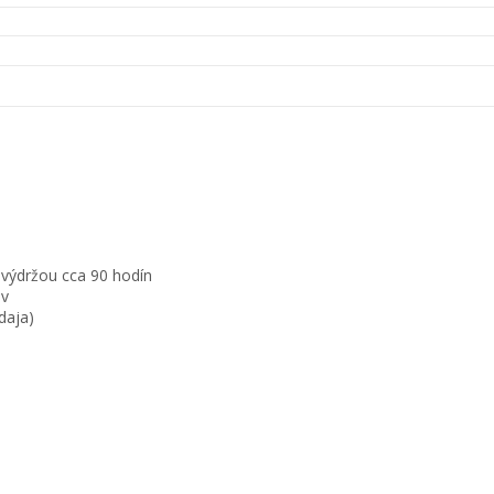
 výdržou cca 90 hodín
ov
daja)