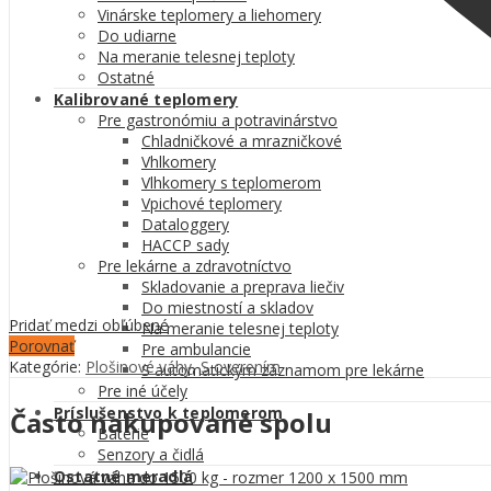
Vinárske teplomery a liehomery
Do udiarne
Na meranie telesnej teploty
Ostatné
Kalibrované teplomery
Pre gastronómiu a potravinárstvo
Chladničkové a mrazničkové
Vhlkomery
Vlhkomery s teplomerom
Vpichové teplomery
Dataloggery
HACCP sady
Pre lekárne a zdravotníctvo
Skladovanie a preprava liečiv
Do miestností a skladov
Pridať medzi obľúbené
Na meranie telesnej teploty
Porovnať
Pre ambulancie
Kategórie:
Plošinové váhy
,
S overením
S automatickým záznamom pre lekárne
Pre iné účely
Príslušenstvo k teplomerom
Často nakupované spolu
Batérie
Senzory a čidlá
Ostatné meradlá