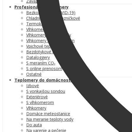
Závažia
Profesionálne teplomery
Bezkontaktné (COVID-19)
Chladničkové a mrazničkové
Termokamery
Vlhkomery
Vlhkomery na materiály
Vlhkomery s teplomerom
Vpichové teplomery
Bezdotykové teplomery
Dataloggery
S meraním CO₂
S online prenosom
Ostatné
Teplomery do domácnosti
Izbové
S vonkajšou sondou
Exteriérové
S vlhkomerom
Vlhkomery
Domáce meteostanice
Na meranie teploty vody
Do auta
Na varenie a pečenie