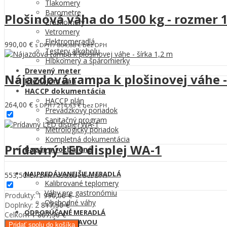
Tlakomery
Barometre
Plošinová váha do 1500 kg - rozmer
Zrážkomery
Vetromery
Elektromeradlá
990,00
€
s DPH /
804,88
€
bez DPH
Testery alkoholu
Hĺbkomery a špáromierky
Drevený meter
Nájazdová rampa k plošinovej váhe -
Prenájom váh
HACCP dokumentácia
HACCP plán
264,00
€
s DPH /
214,63
€
bez DPH
Prevádzkový poriadok
Sanitačný program
Metrologický poriadok
Kompletná dokumentácia
Prídavný LED displej WA-1
Bazár a rozbalené
NAJPREDÁVANEJŠIE MERADLÁ
553,50
€
s DPH /
450,00
€
bez DPH
Kalibrované teplomery
Váhy pre gastronómiu
Produkty: 1
990,00
€
Obchodné váhy
Doplnky:
2
817,50
€
ODPORÚČANÉ MERADLÁ
Celkom
1 807,50
€
MERADLÁ SO ZĽAVOU
Pridať spolu do košíka