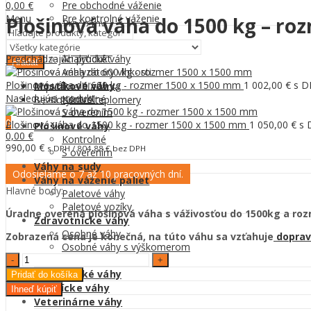
Pre obchodné váženie
0,00
€
Pre kontrolné váženie
Menu
Plošinová váha do 1500 kg – ro
Prečo my
Laboratórne váhy
Predvažovacie váhy
Spolupráca
Predchádzajúci produkt
Analytické váhy
Hľadať
Analyzátory vlhkosti
Kontakt
Plošinová váha do 600 kg - rozmer 1500 x 1500 mm
1 002,00
€
s D
Mostíkové váhy
Populárne hľadania
Nasledujúci produkt
Kontrolné
Bezdotykové teplomery
S overením
0
Plošinová váha do 1500 kg - rozmer 1500 x 1500 mm
1 050,00
€
s 
Plošinové váhy
0,00
€
Kontrolné
990,00
€
s DPH /
804,88
€
bez DPH
S overením
Váhy na sudy
Odosielame o 7 až 10 pracovných dní.
Váhy na váženie paliet
Hlavné body:
Paletové váhy
Paletové vozíky
Úradne overená plošinová váha s váživosťou do 1500kg a ro
Zdravotnícke váhy
Osobné váhy
Zobrazená cena je konečná, na túto váhu sa vzťahuje
doprav
Osobné váhy s výškomerom
Plošinová
Kojenecké váhy
váha
Lekárenské váhy
Pridať do košíka
do
Zlatnícke váhy
Ihneď kúpiť
1500
Veterinárne váhy