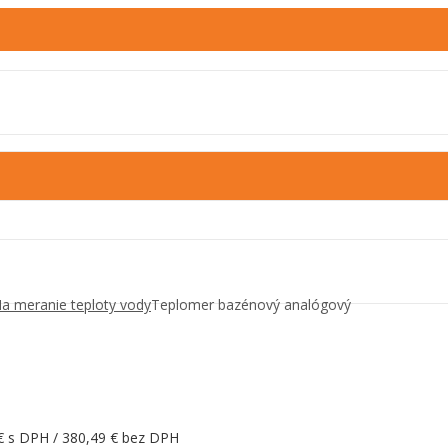
a meranie teploty vody
Teplomer bazénový analógový
€
s DPH /
380,49
€
bez DPH