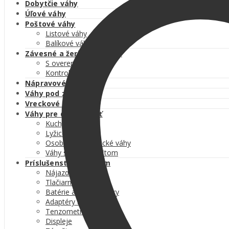
Dobytčie váhy
Úľové váhy
Poštové váhy
Listové váhy
Balíkové váhy
Závesné a žeriavové váhy
S overením
Kontrolné
Nápravové váhy
Váhy pod zásobníky
Vreckové váhy
Váhy pre domácnosť
Kuchynské váhy
Lyžicové váhy
Osobné a kojenecké váhy
Váhy s BMI výpočtom
Príslušenstvo k váham
Nájazdové rampy
Tlačiarne etikiet
Batérie a akumulátory
Adaptéry a káble
Tenzometre
Displeje