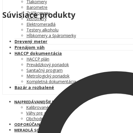
Tlakomery
Barometre
Súvisiace produkty
Zrážkomery
Vetromery
Elektromeradlá
Testery alkoholu
Hĺbkomery a špáromierky
Drevený meter
Prenájom váh
HACCP dokumentácia
HACCP plán
Prevádzkový poriadok
Sanitačný program
Metrologický poriadok
Kompletná dokumentácia
Bazár a rozbalené
NAJPREDÁVANEJŠIE MERADLÁ
Kalibrované teplomery
Váhy pre gastronómiu
Obchodné váhy
ODPORÚČANÉ MERADLÁ
MERADLÁ SO ZĽAVOU