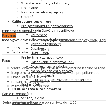
Vinárske teplomery a liehomery
Do udiarne
Na meranie telesnej teploty
Ostatné
Kalibrované teplomery
Pre gastronómiu a potravinárstvo
Chladničkové a mrazničkové
Pridať medzi obľúbené
Vhlkomery
Porovnať
Vlhkomery s teplomerom
Katalógové číslo:
Bestway
Kategórie:
Na meranie teploty vody
,
Tep
Vpichové teplomery
Popis
Dataloggery
Ďalšie informácie
HACCP sady
Pre lekárne a zdravotníctvo
Popis
Skladovanie a preprava liečiv
Do miestností a skladov
vďaka vstavanému plaváčiku drží teplomer na hladine bazéna
Na meranie telesnej teploty
k teplomeru je pripevnená praktická šnúra pre pritiahnutie
Pre ambulancie
ukazovateľ v ° C a v ° F
S automatickým záznamom pre lekárne
rozsah merania: 0-50 ° C
Pre iné účely
rozmery: ø 25 x 190 mm
Príslušenstvo k teplomerom
Batérie
Ďalšie informácie
Senzory a čidlá
Doba odoslania
Dnes pre objednávky do 12:00
Ostatné meradlá