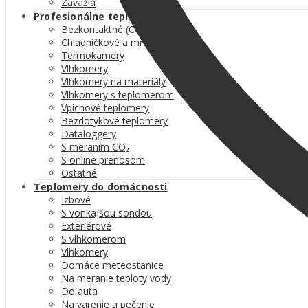
Závažia
Profesionálne teplomery
Bezkontaktné (COVID-19)
Chladničkové a mrazničkové
Termokamery
Vlhkomery
Vlhkomery na materiály
Vlhkomery s teplomerom
Vpichové teplomery
Bezdotykové teplomery
Dataloggery
S meraním CO₂
S online prenosom
Ostatné
Teplomery do domácnosti
Izbové
S vonkajšou sondou
Exteriérové
S vlhkomerom
Vlhkomery
Domáce meteostanice
Na meranie teploty vody
Do auta
Na varenie a pečenie