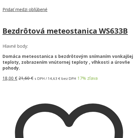
Pridať medzi obľúbené
Bezdrôtová meteostanica WS633B
Hlavné body:
Domáca meteostanica s bezdrôtovým snímaním vonkajšej
teploty, zobrazením vnútornej teploty , vlhkosti a úrovňe
pohody.
18,00
€
21,60
€
17
% zľava
s DPH /
14,63
€
bez DPH
Pridať do košíka