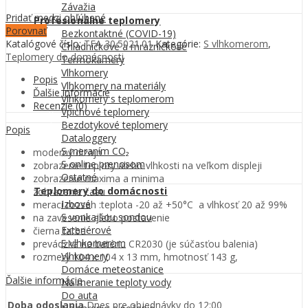
Závažia
Pridať medzi obľúbené
Profesionálne teplomery
Porovnať
Bezkontaktné (COVID-19)
Katalógové číslo:
TFA 30.5021.01
Kategórie:
S vlhkomerom
,
Chladničkové a mrazničkové
Teplomery do domácnosti
Termokamery
Vlhkomery
Popis
Vlhkomery na materiály
Ďalšie informácie
Vlhkomery s teplomerom
Recenzie (0)
Vpichové teplomery
Bezdotykové teplomery
Popis
Dataloggery
S meraním CO₂
moderný dizajn
S online prenosom
zobrazenie teploty alebo vlhkosti na veľkom displeji
Ostatné
zobrazenie maxima a minima
Teplomery do domácnosti
zobrazenie času
Izbové
merací rozsah :teplota -20 až +50°C a vlhkosť 20 až 99%
S vonkajšou sondou
na zavesenie alebo postavenie
Exteriérové
čierna farba
S vlhkomerom
prevádzka na batériu CR2030 (je súčasťou balenia)
Vlhkomery
rozmery 104 x 104 x 13 mm, hmotnosť 143 g,
Domáce meteostanice
Ďalšie informácie
Na meranie teploty vody
Do auta
Doba odoslania
Dnes pre objednávky do 12:00