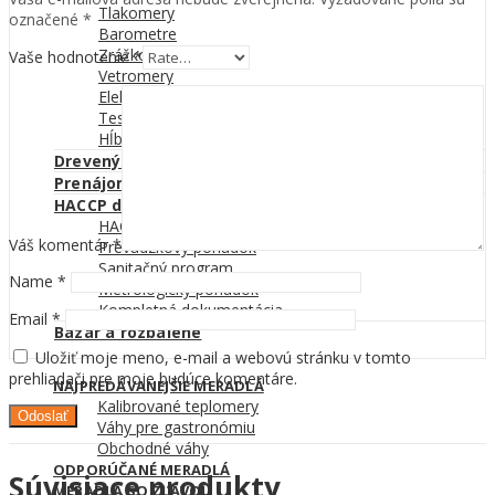
Tlakomery
označené
*
Barometre
Zrážkomery
Vaše hodnotenie
*
Vetromery
Elektromeradlá
Testery alkoholu
Hĺbkomery a špáromierky
Drevený meter
Prenájom váh
HACCP dokumentácia
HACCP plán
Váš komentár
*
Prevádzkový poriadok
Sanitačný program
Name
*
Metrologický poriadok
Kompletná dokumentácia
Email
*
Bazár a rozbalené
Uložiť moje meno, e-mail a webovú stránku v tomto
prehliadači pre moje budúce komentáre.
NAJPREDÁVANEJŠIE MERADLÁ
Kalibrované teplomery
Váhy pre gastronómiu
Obchodné váhy
ODPORÚČANÉ MERADLÁ
Súvisiace produkty
MERADLÁ SO ZĽAVOU