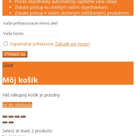
Počas objednávky automaticky vyplníme vaše údaje.
Získate prístup ku všetkým vašim objednávkam.
Získate prístup k vašim uloženým (obľúbeným) produktom.
Zapamätať prihlásenie
Zabudli ste heslo?
Prihlásiť sa
Close
Môj košík
Váš nákupný košík je prázdny.
Ísť do obchodu
Select at least 2 products