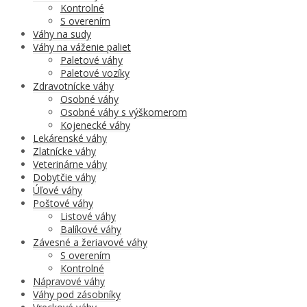
Kontrolné
S overením
Váhy na sudy
Váhy na váženie paliet
Paletové váhy
Paletové vozíky
Zdravotnícke váhy
Osobné váhy
Osobné váhy s výškomerom
Kojenecké váhy
Lekárenské váhy
Zlatnícke váhy
Veterinárne váhy
Dobytčie váhy
Úľové váhy
Poštové váhy
Listové váhy
Balíkové váhy
Závesné a žeriavové váhy
S overením
Kontrolné
Nápravové váhy
Váhy pod zásobníky