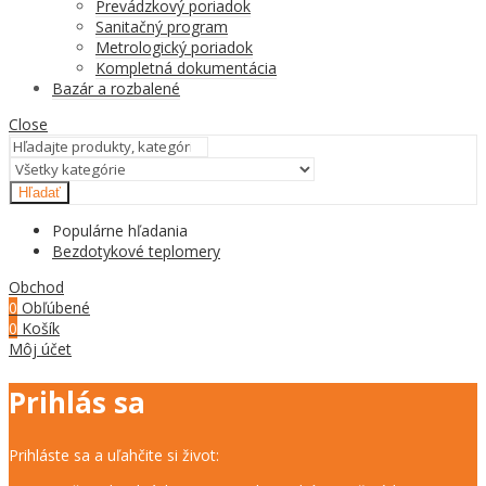
Prevádzkový poriadok
Sanitačný program
Metrologický poriadok
Kompletná dokumentácia
Bazár a rozbalené
Close
Hľadať
Populárne hľadania
Bezdotykové teplomery
Obchod
0
Obľúbené
0
Košík
Môj účet
Prihlás sa
Prihláste sa a uľahčite si život: