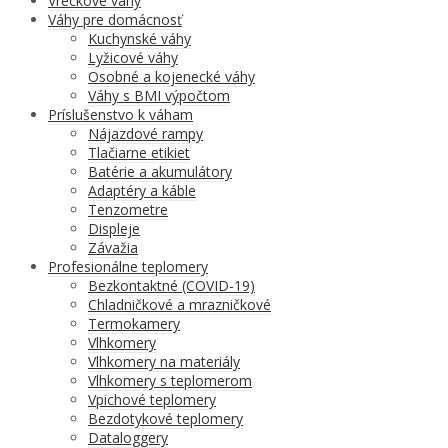
Vreckové váhy
Váhy pre domácnosť
Kuchynské váhy
Lyžicové váhy
Osobné a kojenecké váhy
Váhy s BMI výpočtom
Príslušenstvo k váham
Nájazdové rampy
Tlačiarne etikiet
Batérie a akumulátory
Adaptéry a káble
Tenzometre
Displeje
Závažia
Profesionálne teplomery
Bezkontaktné (COVID-19)
Chladničkové a mrazničkové
Termokamery
Vlhkomery
Vlhkomery na materiály
Vlhkomery s teplomerom
Vpichové teplomery
Bezdotykové teplomery
Dataloggery