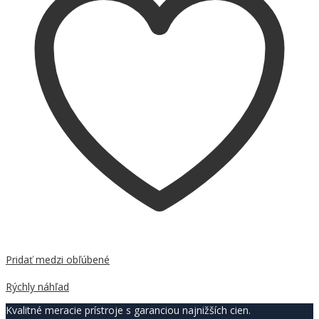
Pridať medzi obľúbené
Porovnať
Rýchly náhľad
Kvalitné meracie prístroje s garanciou najnižších cien.