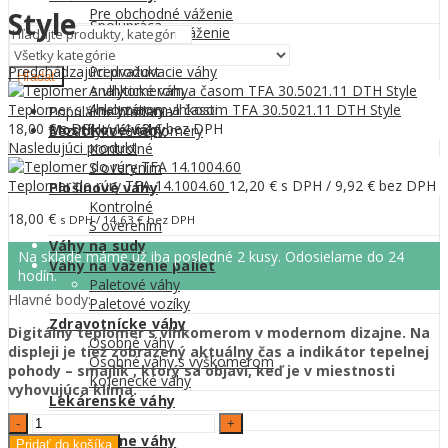
Menu
Pre obchodné váženie
Style
Spolupráca
Pre kontrolné váženie
Laboratórne váhy
Kontakt
Predchádzajúci produkt
Predvažovacie váhy
Hľadať
Analytické váhy
Teplomer s vlhkomerom a časom TFA 30.5021.11 DTH Style
Analyzátory vlhkosti
Populárne hľadania
18,00
€
s DPH /
14,63
€
bez DPH
Mostíkové váhy
Bezdotykové teplomery
Nasledujúci produkt
Kontrolné
0
S overením
0,00
€
Teplomer do rúry TFA 14.1004.60
12,20
€
s DPH /
9,92
€
bez DPH
Plošinové váhy
Kontrolné
18,00
€
s DPH /
14,63
€
bez DPH
S overením
Váhy na sudy
Na sklade máme už iba posledné 2 kusy. Odosielame do 24
Váhy na váženie paliet
hodín.
Paletové váhy
Hlavné body:
Paletové vozíky
Zdravotnícke váhy
Digitálny teplomer s vlhkomerom v modernom dizajne. Na
Osobné váhy
displeji je tiež zobrazený aktuálny čas a indikátor tepelnej
Osobné váhy s výškomerom
pohody – smajlík , ktorý sa objaví, keď je v miestnosti
Kojenecké váhy
vyhovujúca klíma.
Lekárenské váhy
Zlatnícke váhy
Teplomer
s
Veterinárne váhy
Pridať do košíka