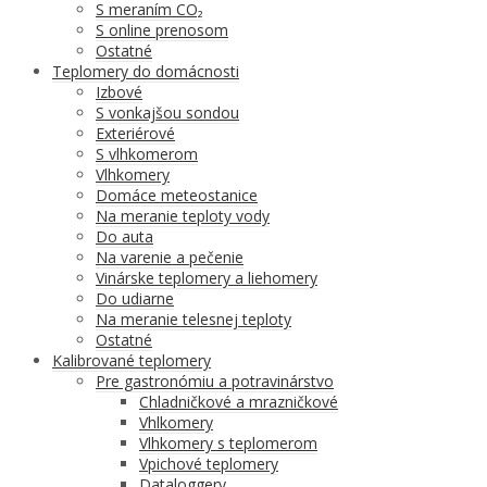
S meraním CO₂
S online prenosom
Ostatné
Teplomery do domácnosti
Izbové
S vonkajšou sondou
Exteriérové
S vlhkomerom
Vlhkomery
Domáce meteostanice
Na meranie teploty vody
Do auta
Na varenie a pečenie
Vinárske teplomery a liehomery
Do udiarne
Na meranie telesnej teploty
Ostatné
Kalibrované teplomery
Pre gastronómiu a potravinárstvo
Chladničkové a mrazničkové
Vhlkomery
Vlhkomery s teplomerom
Vpichové teplomery
Dataloggery