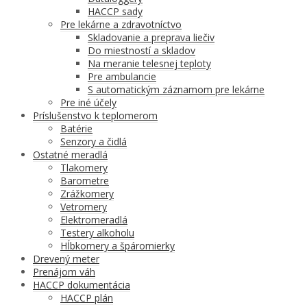
HACCP sady
Pre lekárne a zdravotníctvo
Skladovanie a preprava liečiv
Do miestností a skladov
Na meranie telesnej teploty
Pre ambulancie
S automatickým záznamom pre lekárne
Pre iné účely
Príslušenstvo k teplomerom
Batérie
Senzory a čidlá
Ostatné meradlá
Tlakomery
Barometre
Zrážkomery
Vetromery
Elektromeradlá
Testery alkoholu
Hĺbkomery a špáromierky
Drevený meter
Prenájom váh
HACCP dokumentácia
HACCP plán