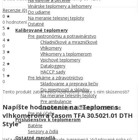
Na varenie a pečenie
Vinárske teplomery a liehomery
Recenzie (0)
Do udiarne
0 ★
Na meranie telesnej teploty
0 hodnotení
Ostatné
5 ★
Kalibrované teplomery
0
Pre gastronómiu a potravinárstvo
4 ★
Chladničkové a mrazničkové
0
Vhlkomery
3 ★
Vlhkomery s teplomerom
0
Vpichové teplomery
2 ★
Dataloggery
0
HACCP sady
1 ★
Pre lekárne a zdravotníctvo
0
Skladovanie a preprava liečiv
Do miestností a skladov
Tento produkt zatiaľ nebol hodnotený. Máte s ním skúsenosti?
Na meranie telesnej teploty
Pre ambulancie
Napíšte hodnotenie na “Teplomer s
S automatickým záznamom pre lekárne
Pre iné účely
vlhkomerom a časom TFA 30.5021.01 DTH
Príslušenstvo k teplomerom
Style”
Batérie
Senzory a čidlá
Ostatné meradlá
Vaša e-mailová adresa nebude zverejnená.
Vyžadované polia sú