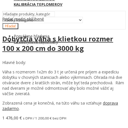
KALIBRÁCIA TEPLOMEROV
Pridať medzi obľúbené
Hľadať
Populárne hľadania
Dobytčia váha s klietkou rozmer
Bezdotykové teplomery
100 x 200 cm do 3000 kg
Hlavné body:
Váha s rozmerom 1x2m do 3 t je určená pre príjem a expedíciu
dobytku v chovných staniciach alebo výkrmniach. Ohrada má dve
otváracie dvere z kratších strán, môže byť teda prechodová. Rám
nad dverami je možné odmontovať aby bolo možné vážiť aj
väčšie zvieratá.
Zobrazená cena je konečná, na túto váhu sa vzťahuje
doprava
zadarmo
.
1 476,00
€
s DPH /
1 200,00
€
bez DPH
Pridať do košíka