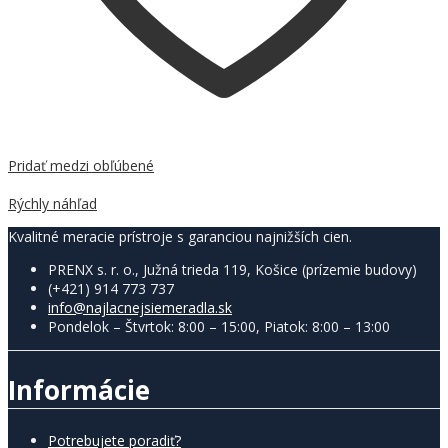
Pridať medzi obľúbené
Porovnať
Rýchly náhľad
Kvalitné meracie prístroje s garanciou najnižších cien.
PRENX s. r. o., Južná trieda 119, Košice (prízemie budovy)
(+421) 914 773 737
info@najlacnejsiemeradla.sk
Pondelok – Štvrtok: 8:00 – 15:00, Piatok: 8:00 – 13:00
Informácie
Potrebujete poradiť?