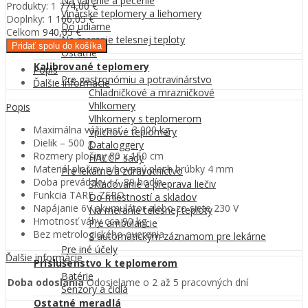
Na varenie a pečenie
Produkty: 1
774,00
€
Vinárske teplomery a liehomery
Doplnky:
1
166,05
€
Do udiarne
Celkom
940,05
€
Na meranie telesnej teploty
Pridať spolu do košíka
Ostatné
Kalibrované teplomery
Popis
Pre gastronómiu a potravinárstvo
Ďalšie informácie
Chladničkové a mrazničkové
Vhlkomery
Popis
Vlhkomery s teplomerom
Maximálna váživosť – 3 000 kg
Vpichové teplomery
Dielik – 500 g
Dataloggery
Rozmery plošiny 80 x 150 cm
HACCP sady
Materiál plošiny ryhovaný plech hrúbky 4 mm
Pre lekárne a zdravotníctvo
Doba prevádzky +/- 80 hodín
Skladovanie a preprava liečiv
Funkcia TARE, ZERO
Do miestností a skladov
Napájanie 6V akumulátor alebo zo siete 230 V
Na meranie telesnej teploty
Hmotnosť váhy cca 90 kg
Pre ambulancie
Bez metrologického overenia
S automatickým záznamom pre lekárne
Pre iné účely
Ďalšie informácie
Príslušenstvo k teplomerom
Batérie
Doba odoslania
Odosielame o 2 až 5 pracovných dní
Senzory a čidlá
Ostatné meradlá