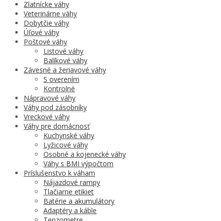
Zlatnícke váhy
Veterinárne váhy
Dobytčie váhy
Úľové váhy
Poštové váhy
Listové váhy
Balíkové váhy
Závesné a žeriavové váhy
S overením
Kontrolné
Nápravové váhy
Váhy pod zásobníky
Vreckové váhy
Váhy pre domácnosť
Kuchynské váhy
Lyžicové váhy
Osobné a kojenecké váhy
Váhy s BMI výpočtom
Príslušenstvo k váham
Nájazdové rampy
Tlačiarne etikiet
Batérie a akumulátory
Adaptéry a káble
Tenzometre