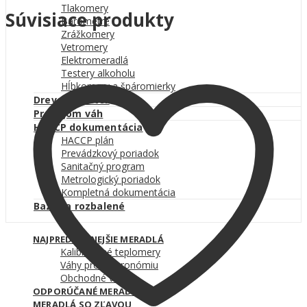
Tlakomery
Súvisiace produkty
Barometre
Zrážkomery
Vetromery
Elektromeradlá
Testery alkoholu
Hĺbkomery a špáromierky
Drevený meter
Prenájom váh
HACCP dokumentácia
HACCP plán
Prevádzkový poriadok
Sanitačný program
Metrologický poriadok
Kompletná dokumentácia
Bazár a rozbalené
NAJPREDÁVANEJŠIE MERADLÁ
Kalibrované teplomery
Váhy pre gastronómiu
Obchodné váhy
ODPORÚČANÉ MERADLÁ
MERADLÁ SO ZĽAVOU