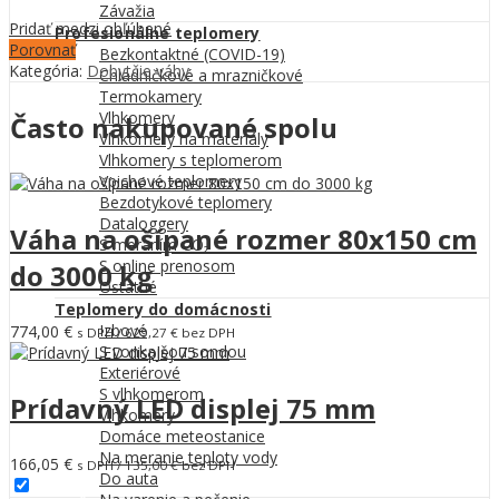
Závažia
Pridať medzi obľúbené
Profesionálne teplomery
Porovnať
Bezkontaktné (COVID-19)
Kategória:
Dobytčie váhy
Chladničkové a mrazničkové
Termokamery
Vlhkomery
Často nakupované spolu
Vlhkomery na materiály
Vlhkomery s teplomerom
Vpichové teplomery
Bezdotykové teplomery
Dataloggery
Váha na ošípané rozmer 80x150 cm
S meraním CO₂
S online prenosom
do 3000 kg
Ostatné
Teplomery do domácnosti
Izbové
774,00
€
s DPH /
629,27
€
bez DPH
S vonkajšou sondou
Exteriérové
S vlhkomerom
Prídavný LED displej 75 mm
Vlhkomery
Domáce meteostanice
Na meranie teploty vody
166,05
€
s DPH /
135,00
€
bez DPH
Do auta