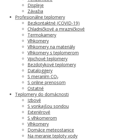
Displeje
Závažia
Profesionálne teplomery
Bezkontaktné (COVID-19)
Chladničkové a mrazničkové
Termokamery
Vlhkomery
Vlhkomery na materiály
Vlhkomery s teplomerom
Vpichové teplomery
Bezdotykové teplomery
Dataloggery
S meraním CO₂
S online prenosom
Ostatné
Teplomery do domácnosti
Izbové
S vonkajšou sondou
Exteriérové
S vlhkomerom
Vlhkomery
Domáce meteostanice
Na meranie teploty vody