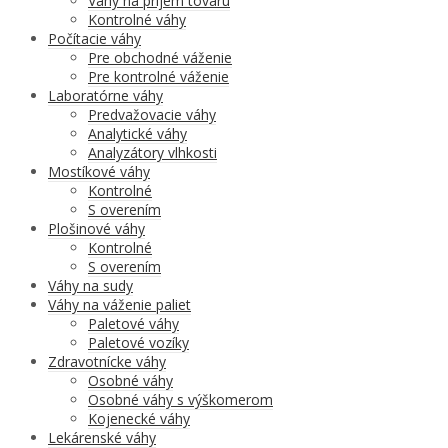
Váhy na príjem tovaru
Kontrolné váhy
Počítacie váhy
Pre obchodné váženie
Pre kontrolné váženie
Laboratórne váhy
Predvažovacie váhy
Analytické váhy
Analyzátory vlhkosti
Mostíkové váhy
Kontrolné
S overením
Plošinové váhy
Kontrolné
S overením
Váhy na sudy
Váhy na váženie paliet
Paletové váhy
Paletové vozíky
Zdravotnícke váhy
Osobné váhy
Osobné váhy s výškomerom
Kojenecké váhy
Lekárenské váhy