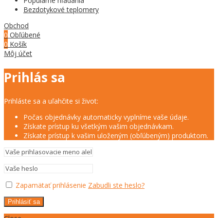
Populárne hľadania
Bezdotykové teplomery
Obchod
0
Obľúbené
0
Košík
Môj účet
Prihlás sa
Prihláste sa a uľahčite si život:
Počas objednávky automaticky vyplníme vaše údaje.
Získate prístup ku všetkým vašim objednávkam.
Získate prístup k vašim uloženým (obľúbeným) produktom.
Zapamätať prihlásenie
Zabudli ste heslo?
Prihlásiť sa