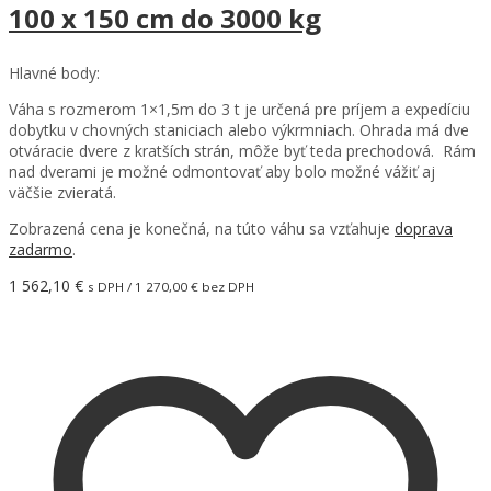
100 x 150 cm do 3000 kg
Hlavné body:
Váha s rozmerom 1×1,5m do 3 t je určená pre príjem a expedíciu
dobytku v chovných staniciach alebo výkrmniach. Ohrada má dve
otváracie dvere z kratších strán, môže byť teda prechodová. Rám
nad dverami je možné odmontovať aby bolo možné vážiť aj
väčšie zvieratá.
Zobrazená cena je konečná, na túto váhu sa vzťahuje
doprava
zadarmo
.
1 562,10
€
s DPH /
1 270,00
€
bez DPH
Pridať do košíka