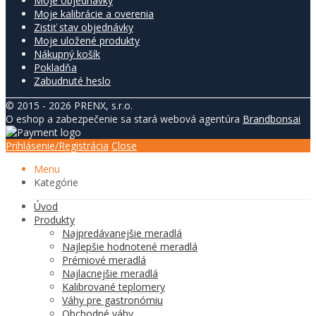
Moje objednávky
Moje kalibrácie a overenia
Zistiť stav objednávky
Moje uložené produkty
Nákupný košík
Pokladňa
Zabudnuté heslo
© 2015 - 2026 PRENX, s.r.o.
O eshop a zabezpečenie sa stará webová agentúra
Brandbonsai
Prihlásenie/Registrácia
Close
Menu
Kategórie
Úvod
Produkty
Najpredávanejšie meradlá
Najlepšie hodnotené meradlá
Prémiové meradlá
Najlacnejšie meradlá
Kalibrované teplomery
Váhy pre gastronómiu
Obchodné váhy