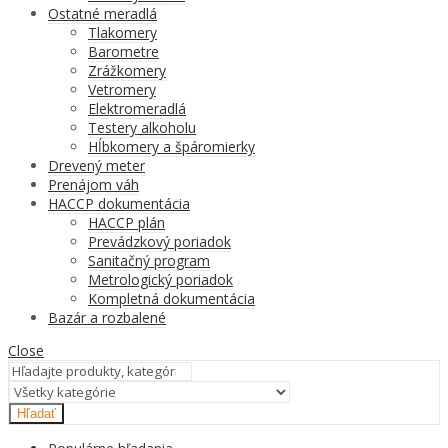
Ostatné meradlá
Tlakomery
Barometre
Zrážkomery
Vetromery
Elektromeradlá
Testery alkoholu
Hĺbkomery a špáromierky
Drevený meter
Prenájom váh
HACCP dokumentácia
HACCP plán
Prevádzkový poriadok
Sanitačný program
Metrologický poriadok
Kompletná dokumentácia
Bazár a rozbalené
Close
Hľadať