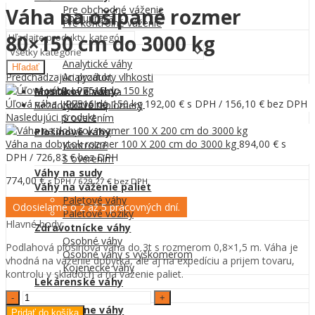
Pre obchodné váženie
0,00
€
Váha na ošípané rozmer
Spolupráca
Pre kontrolné váženie
Menu
80×150 cm do 3000 kg
Laboratórne váhy
Kontakt
Predvažovacie váhy
Analytické váhy
Hľadať
Predchádzajúci produkt
Analyzátory vlhkosti
Mostíkové váhy
Populárne hľadania
Úľová váha LP7516 do 150 kg
192,00
€
s DPH /
156,10
€
bez DPH
Kontrolné
Bezdotykové teplomery
Nasledujúci produkt
S overením
0
Plošinové váhy
0,00
€
Váha na dobytok rozmer 100 X 200 cm do 3000 kg
894,00
€
s
Kontrolné
DPH /
726,83
€
bez DPH
S overením
Váhy na sudy
774,00
€
s DPH /
629,27
€
bez DPH
Váhy na váženie paliet
Paletové váhy
Odosielame o 2 až 5 pracovných dní.
Paletové vozíky
Hlavné body:
Zdravotnícke váhy
Osobné váhy
Podlahová plošinová váha do 3t s rozmerom 0,8×1,5 m. Váha je
Osobné váhy s výškomerom
vhodná na váženie dobytka, ale aj na expedíciu a prijem tovaru,
Kojenecké váhy
kontrolu v skladoch a na váženie paliet.
Lekárenské váhy
Zlatnícke váhy
Váha
na
Veterinárne váhy
Pridať do košíka