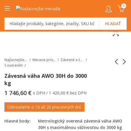
0
HĽADAŤ
Najlacnejšiemeradlá.sk
Meracie prístroje
Závesné a žeriavové váhy
S overením
Závesná váha AWO 30H do 3000
kg
Závesná váha AWO
Závesná váha AWO
20H do 2000 kg
50H do 5000 kg
1 746,60
€
s DPH /
1 420,00
€
bez DPH
Odosielame o 10 až 20 pracovných dní.
Hlavné body:
Metrologický overená závesná váha AWO
30H s maximálnou váživosťou do 3000 kg