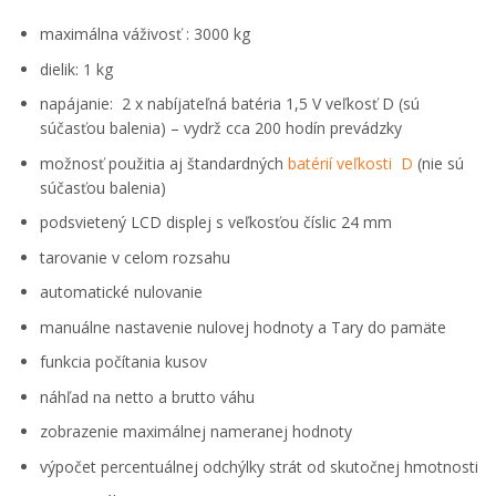
maximálna váživosť : 3000 kg
dielik: 1 kg
napájanie: 2 x nabíjateľná batéria 1,5 V veľkosť D (sú
súčasťou balenia) – vydrž cca 200 hodín prevádzky
možnosť použitia aj štandardných
batérií veľkosti D
(nie sú
súčasťou balenia)
podsvietený LCD displej s veľkosťou číslic 24 mm
tarovanie v celom rozsahu
automatické nulovanie
manuálne nastavenie nulovej hodnoty a Tary do pamäte
funkcia počítania kusov
náhľad na netto a brutto váhu
zobrazenie maximálnej nameranej hodnoty
výpočet percentuálnej odchýlky strát od skutočnej hmotnosti