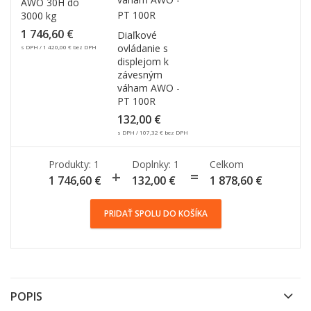
AWO 30H do
3000 kg
1 746,60
€
Diaľkové
ovládanie s
s DPH /
1 420,00
€
bez DPH
displejom k
závesným
váham AWO -
PT 100R
132,00
€
s DPH /
107,32
€
bez DPH
Produkty: 1
Doplnky:
1
Celkom
1 746,60
€
132,00
€
1 878,60
€
PRIDAŤ SPOLU DO KOŠÍKA
POPIS