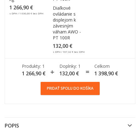
1 266,90
€
Diaľkové
ovládanie s
s DPH /
1 030,00
€
bez DPH
displejom k
závesným
váham AWO -
PT 100R
132,00
€
s DPH /
107,32
€
bez DPH
Produkty: 1
Doplnky:
1
Celkom
1 266,90
€
132,00
€
1 398,90
€
PRIDAŤ SPOLU DO KOŠÍKA
POPIS