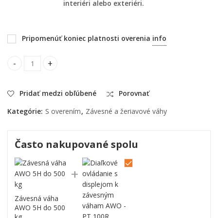
interiéri alebo exteriéri.
Pripomenúť koniec platnosti overenia
info
Závesná váha AWO 5H do 500 kg quantity
Pridať medzi obľúbené
Porovnať
Kategórie:
S overením
,
Závesné a žeriavové váhy
Často nakupované spolu
Závesná váha
AWO 5H do 500
kg