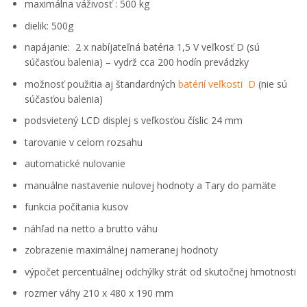
maximálna váživosť : 500 kg
dielik: 500g
napájanie: 2 x nabíjateľná batéria 1,5 V veľkosť D (sú
súčasťou balenia) – vydrž cca 200 hodín prevádzky
možnosť použitia aj štandardných
batérií veľkosti D
(nie sú
súčasťou balenia)
podsvietený LCD displej s veľkosťou číslic 24 mm
tarovanie v celom rozsahu
automatické nulovanie
manuálne nastavenie nulovej hodnoty a Tary do pamäte
funkcia počítania kusov
náhľad na netto a brutto váhu
zobrazenie maximálnej nameranej hodnoty
výpočet percentuálnej odchýlky strát od skutočnej hmotnosti
rozmer váhy 210 x 480 x 190 mm