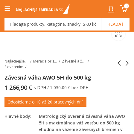
0
HĽADAŤ
Najlacnejšiemeradlá.sk
Meracie prístroje
Závesné a žeriavové váhy
S overením
Závesná váha AWO 5H do 500 kg
Diaľkové ovládanie s
Závesná váha AWO
1 266,90
€
s DPH /
1 030,00
€
bez DPH
displejom k závesným
6H do 600 kg
váham AWO - PT
Odosielame o 10 až 20 pracovných dní.
100R
Hlavné body:
Metrologický overená závesná váha AWO
5H s maximálnou váživosťou do 500 kg
vhodná na váženie závesných bremien v