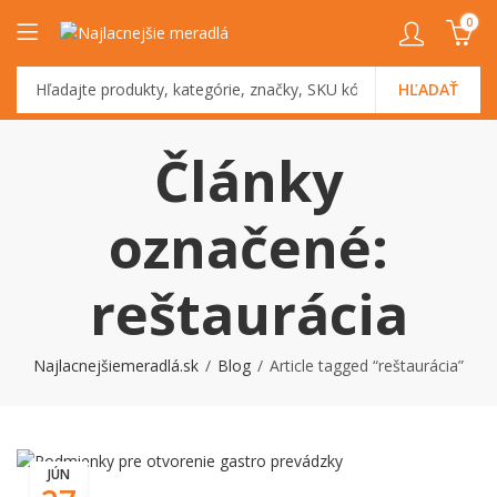
0
HĽADAŤ
Články
označené:
reštaurácia
Najlacnejšiemeradlá.sk
Blog
Article tagged “reštaurácia”
JÚN