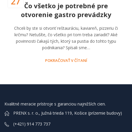
27
Čo všetko je potrebné pre
otvorenie gastro prevádzky
Chceli by ste si otvoriť reštauráciu, kaviareň, pizzeriu či
krčmu? Netušíte, čo všetko pri tom treba zariadiť? Aké
povinnosti čakajú tých, ktorý sa pustia do tohto typu
podnikania? Spísali sme…
POKRAČOVAŤ V ČÍTANÍ
Kvalitné meracie prístroje s garanciou najnižších cien.
PRENX s. r. o., Južná trieda 119, Košice (prízemie budovy)
(+421) 914 773 737