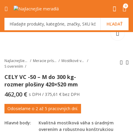
0
HĽADAŤ
Najlacnejšiemeradlá.sk
Meracie prístroje
Mostíkové váhy
S overením
CELY VC -50 – M do 300 kg-
rozmer plošiny 420×520 mm
TSCALE NHB 300 do
Kábel RS-232
300 g
462,00
€
s DPH /
375,61
€
bez DPH
Odosielame o 2 až 5 pracovných dní.
Hlavné body:
Kvalitná mostíková váha s úradným
overením a robustnou konštrukciou