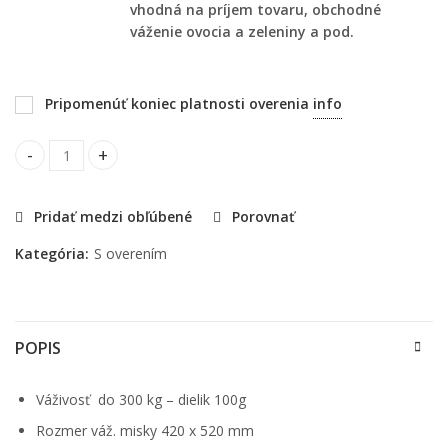
vhodná na príjem tovaru, obchodné
váženie ovocia a zeleniny a pod.
Pripomenúť koniec platnosti overenia
info
CELY VC -50 - M do 300 kg- rozmer plošiny 420x520 mm quant
Pridať medzi obľúbené
Porovnať
Kategória:
S overením
POPIS
Váživosť do 300 kg – dielik 100g
Rozmer váž. misky 420 x 520 mm