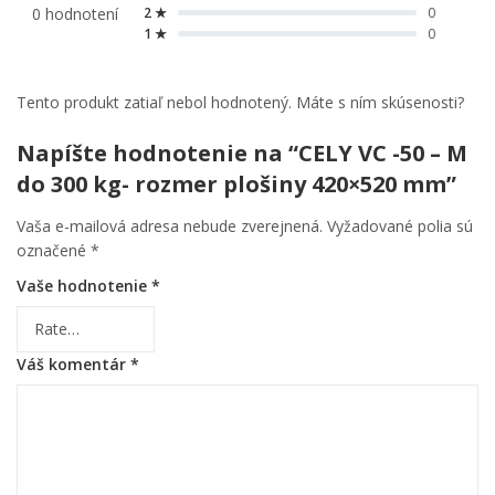
0 hodnotení
2 ★
0
1 ★
0
Tento produkt zatiaľ nebol hodnotený. Máte s ním skúsenosti?
Napíšte hodnotenie na “CELY VC -50 – M
do 300 kg- rozmer plošiny 420×520 mm”
Vaša e-mailová adresa nebude zverejnená.
Vyžadované polia sú
označené
*
Vaše hodnotenie
*
Váš komentár
*