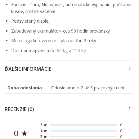
Funkcie : Tára, Nulovanie , automatické vypínanie, počítanie
kusov, limitné váženie
Podsvietený displej
Zabudovaný akumulátor- cca 90 hodín prevádzky
Metrologické overenie s platnosťou 2 roky
Dostupná aj verzia do
60 kg
a
150 kg
ĎALŠIE INFORMÁCIE
Doba odoslania
Odosielame o 2 až 5 pracovných dní
RECENZIE (0)
5 ★
0
0 ★
4 ★
0
3 ★
0