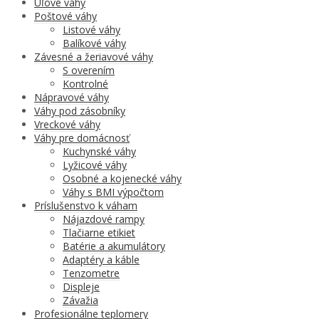
Úľové váhy
Poštové váhy
Listové váhy
Balíkové váhy
Závesné a žeriavové váhy
S overením
Kontrolné
Nápravové váhy
Váhy pod zásobníky
Vreckové váhy
Váhy pre domácnosť
Kuchynské váhy
Lyžicové váhy
Osobné a kojenecké váhy
Váhy s BMI výpočtom
Príslušenstvo k váham
Nájazdové rampy
Tlačiarne etikiet
Batérie a akumulátory
Adaptéry a káble
Tenzometre
Displeje
Závažia
Profesionálne teplomery