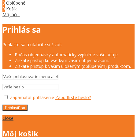
0
Obľúbené
0
Košík
Môj účet
Prihlás sa
Prihláste sa a uľahčite si život:
Počas objednávky automaticky vyplníme vaše údaje.
Získate prístup ku všetkým vašim objednávkam.
Získate prístup k vašim uloženým (obľúbeným) produktom.
Zapamätať prihlásenie
Zabudli ste heslo?
Prihlásiť sa
Close
Môj košík