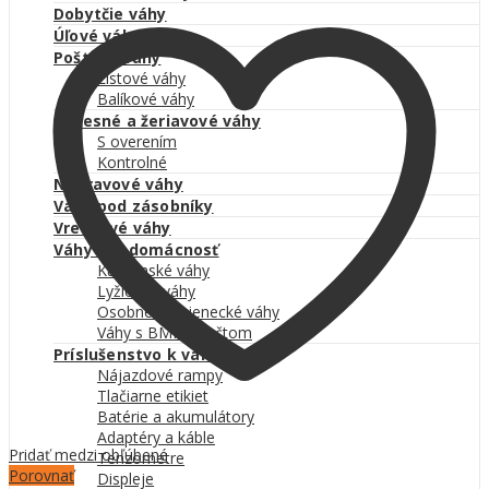
občerstvenia
Dobytčie váhy
quantity
Úľové váhy
Poštové váhy
Listové váhy
Balíkové váhy
Závesné a žeriavové váhy
S overením
Kontrolné
Nápravové váhy
Váhy pod zásobníky
Vreckové váhy
Váhy pre domácnosť
Kuchynské váhy
Lyžicové váhy
Osobné a kojenecké váhy
Váhy s BMI výpočtom
Príslušenstvo k váham
Nájazdové rampy
Tlačiarne etikiet
Batérie a akumulátory
Adaptéry a káble
Pridať medzi obľúbené
Tenzometre
Porovnať
Displeje