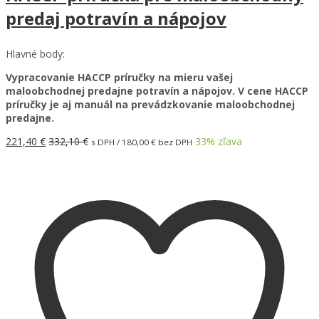
predaj potravín a nápojov
Hlavné body:
Vypracovanie HACCP príručky na mieru vašej
maloobchodnej predajne potravín a nápojov. V cene HACCP
príručky je aj manuál na prevádzkovanie maloobchodnej
predajne.
221,40
€
332,10
€
33
% zľava
s DPH /
180,00
€
bez DPH
Pridať do košíka