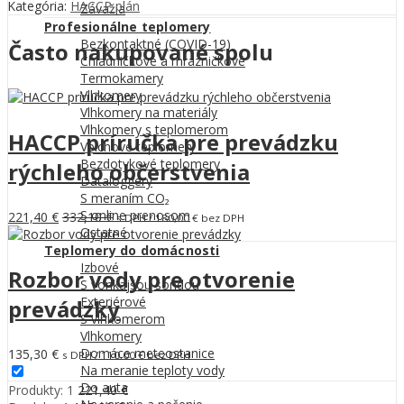
Kategória:
HACCP plán
Závažia
Profesionálne teplomery
Bezkontaktné (COVID-19)
Často nakupované spolu
Chladničkové a mrazničkové
Termokamery
Vlhkomery
Vlhkomery na materiály
Vlhkomery s teplomerom
HACCP príručka pre prevádzku
Vpichové teplomery
Bezdotykové teplomery
rýchleho občerstvenia
Dataloggery
S meraním CO₂
S online prenosom
221,40
€
332,10
€
s DPH /
180,00
€
bez DPH
Ostatné
Teplomery do domácnosti
Izbové
Rozbor vody pre otvorenie
S vonkajšou sondou
Exteriérové
prevádzky
S vlhkomerom
Vlhkomery
Domáce meteostanice
135,30
€
s DPH /
110,00
€
bez DPH
Na meranie teploty vody
Do auta
Produkty: 1
221,40
€