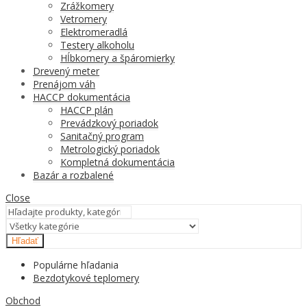
Zrážkomery
Vetromery
Elektromeradlá
Testery alkoholu
Hĺbkomery a špáromierky
Drevený meter
Prenájom váh
HACCP dokumentácia
HACCP plán
Prevádzkový poriadok
Sanitačný program
Metrologický poriadok
Kompletná dokumentácia
Bazár a rozbalené
Close
Hľadať
Populárne hľadania
Bezdotykové teplomery
Obchod