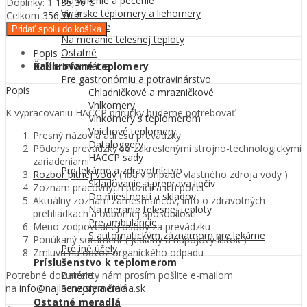
Na varenie a pečenie
Doplnky:
1
135,30
€
Vinárske teplomery a liehomery
Celkom
356,70
€
Do udiarne
Pridať spolu do košíka
Na meranie telesnej teploty
Ostatné
Popis
Ďalšie informácie
Kalibrované teplomery
Pre gastronómiu a potravinárstvo
Popis
Chladničkové a mrazničkové
Vhlkomery
K vypracovaniu HACCP príručky budeme potrebovať:
Vlhkomery s teplomerom
Vpichové teplomery
Presný názov a adresu prevádzky
Dataloggery
Pôdorys prevádzky so zakreslenými strojno-technologickými
HACCP sady
zariadeniami
Pre lekárne a zdravotníctvo
Rozbor pitnej vody
( iba v prípade vlastného zdroja vody )
Skladovanie a preprava liečiv
Zoznam pracovných pozícii a ich počet
Do miestností a skladov
Aktuálny zoznam zamestnancov, info o zdravotných
Na meranie telesnej teploty
prehliadkach a odbornej spôsobilosti
Pre ambulancie
Meno zodpovednej osoby za prevádzku
S automatickým záznamom pre lekárne
Ponúkaný sortiment ( jedálny a nápojový lístok )
Pre iné účely
Zmluvu na odvoz organického odpadu
Príslušenstvo k teplomerom
Potrebné dokumenty nám prosím pošlite e-mailom
Batérie
na
info@najlacnejsiemeradla.sk
Senzory a čidlá
Ostatné meradlá