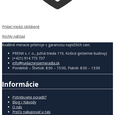
Pridať medzi obľúbené
Porovnať
Rýchly náhľad
Kvalitné meracie prístroje s garanciou najnižších cien.
PRENX s. r. o., Južná trieda 119, Košice (prízemie budovy)
(+421) 914 773 737
info@najlacnejsiemeradla.sk
Pondelok – Štvrtok: 8:00 – 15:00, Piatok: 8:00 – 13:00
Informácie
Potrebujete poradiť?
Blog / Návody
O nás
Prečo nakupovať u nás