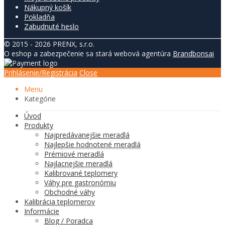
Nákupný košík
Pokladňa
Zabudnuté heslo
© 2015 - 2026 PRENX, s.r.o.
O eshop a zabezpečenie sa stará webová agentúra
Brandbonsai
Prihlásenie/Registrácia
Close
Menu
Kategórie
Úvod
Produkty
Najpredávanejšie meradlá
Najlepšie hodnotené meradlá
Prémiové meradlá
Najlacnejšie meradlá
Kalibrované teplomery
Váhy pre gastronómiu
Obchodné váhy
Kalibrácia teplomerov
Informácie
Blog / Poradca