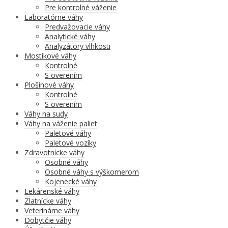
Pre kontrolné váženie
Laboratórne váhy
Predvažovacie váhy
Analytické váhy
Analyzátory vlhkosti
Mostíkové váhy
Kontrolné
S overením
Plošinové váhy
Kontrolné
S overením
Váhy na sudy
Váhy na váženie paliet
Paletové váhy
Paletové vozíky
Zdravotnícke váhy
Osobné váhy
Osobné váhy s výškomerom
Kojenecké váhy
Lekárenské váhy
Zlatnícke váhy
Veterinárne váhy
Dobytčie váhy