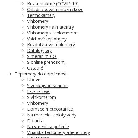
Bezkontaktné (COVID-19)
Chladničkové a mrazničkové
Termokamery
Vlhkomery
Vlhkomery na materiály
Vlhkomery s teplomerom
Vpichové teplomery
Bezdotykové teplomery
Dataloggery
S meraním CO₂
S online prenosom
Ostatné
Teplomery do domácnosti
Izbové
S vonkajšou sondou
Exteriérové
S vlhkomerom
Vlhkomery
Domáce meteostanice
Na meranie teploty vody
Do auta
Na varenie a pečenie
Vinárske teplomery a liehomery