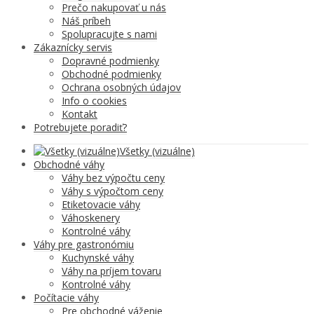
Prečo nakupovať u nás
Náš príbeh
Spolupracujte s nami
Zákaznícky servis
Dopravné podmienky
Obchodné podmienky
Ochrana osobných údajov
Info o cookies
Kontakt
Potrebujete poradiť?
Všetky (vizuálne)
Obchodné váhy
Váhy bez výpočtu ceny
Váhy s výpočtom ceny
Etiketovacie váhy
Váhoskenery
Kontrolné váhy
Váhy pre gastronómiu
Kuchynské váhy
Váhy na príjem tovaru
Kontrolné váhy
Počítacie váhy
Pre obchodné váženie