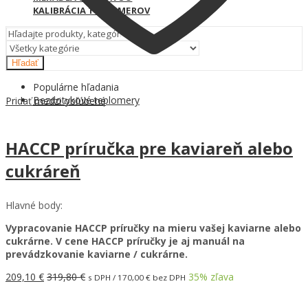
KALIBRÁCIA TEPLOMEROV
Hľadať
Populárne hľadania
Bezdotykové teplomery
Pridať medzi obľúbené
HACCP príručka pre kaviareň alebo
cukráreň
Hlavné body:
Vypracovanie HACCP príručky na mieru vašej kaviarne alebo
cukrárne. V cene HACCP príručky je aj manuál na
prevádzkovanie kaviarne / cukrárne.
209,10
€
319,80
€
35
% zľava
s DPH /
170,00
€
bez DPH
Pridať do košíka