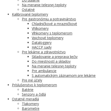
Do udiarne
Na meranie telesnej teploty
Ostatné
Kalibrované teplomery
Pre gastronómiu a potravinárstvo
Chladničkové a mrazničkové
Vhlkomery
Vlhkomery s teplomerom
Vpichové teplomery
Dataloggery
HACCP sady
Pre lekárne a zdravotníctvo
Skladovanie a preprava liečiv
Do miestností a skladov
Na meranie telesnej teploty
Pre ambulancie
S automatickým záznamom pre lekárne
Pre iné účely
Príslušenstvo k teplomerom
Batérie
Senzory a čidlá
Ostatné meradlá
Tlakomery
Barometre