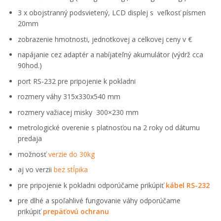
3 x obojstranný podsvietený, LCD displej s veľkosť písmen
20mm
zobrazenie hmotnosti, jednotkovej a celkovej ceny v €
napájanie cez adaptér a nabíjateľný akumulátor (výdrž cca
90hod.)
port RS-232 pre pripojenie k pokladni
rozmery váhy 315x330x540 mm
rozmery važiacej misky 300×230 mm
metrologické overenie s platnosťou na 2 roky od dátumu
predaja
možnosť
verzie do 30kg
aj vo verzii
bez stĺpika
pre pripojenie k pokladni odporúčame prikúpiť
kábel RS-232
pre dlhé a spoľahlivé fungovanie váhy odporúčame
prikúpiť
prepäťovú ochranu