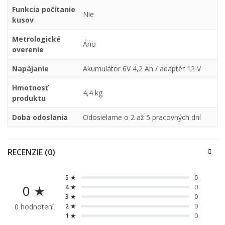
Funkcia počítanie
Nie
kusov
Metrologické
Áno
overenie
Napájanie
Akumulátor 6V 4,2 Ah / adaptér 12 V
Hmotnosť
4,4 kg
produktu
Doba odoslania
Odosielame o 2 až 5 pracovných dní
RECENZIE (0)
5 ★
0
0 ★
4 ★
0
3 ★
0
0 hodnotení
2 ★
0
1 ★
0