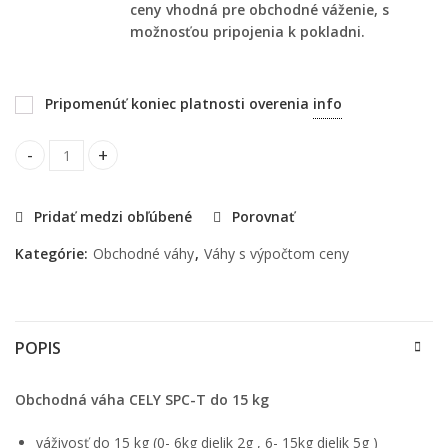
ceny vhodná pre obchodné váženie, s
možnosťou pripojenia k pokladni.
Pripomenúť koniec platnosti overenia
info
Obchodná váha CELY SPC-T do 15 kg quantity
Pridať medzi obľúbené
Porovnať
Kategórie:
Obchodné váhy
,
Váhy s výpočtom ceny
POPIS
Obchodná váha CELY SPC-T do 15 kg
váživosť do 15 kg (0- 6kg dielik 2g , 6- 15kg dielik 5g )