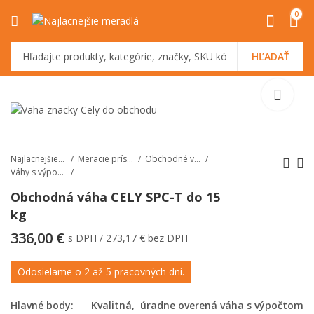
0
HĽADAŤ
Najlacnejšiemeradlá.sk
Meracie prístroje
Obchodné váhy
Váhy s výpočtom ceny
Obchodná váha CELY SPC-T do 15
kg
Gastro váha Cely PS-
Obchodná váha CELY
50 do 25 kg
SPC-T do 30 kg
336,00
€
s DPH /
273,17
€
bez DPH
Odosielame o 2 až 5 pracovných dní.
Hlavné body:
Kvalitná, úradne overená váha s výpočtom