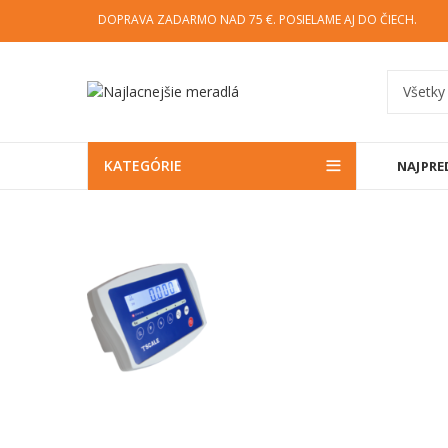
DOPRAVA ZADARMO NAD 75 €. POSIELAME AJ DO ČIECH.
KATEGÓRIE
NAJPRE