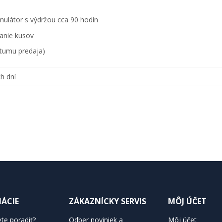
ulátor s výdržou cca 90 hodín
tanie kusov
átumu predaja)
h dní
ÁCIE
ZÁKAZNÍCKY SERVIS
MÔJ ÚČET
te poradiť?
Odber noviniek a
Môj účet