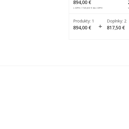
894,00
€
s DPH /
726,83
€
bez DPH
Produkty: 1
Doplnky:
2
894,00
€
817,50
€