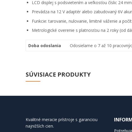
LCD displej s podsvietením a veľkosťou číslic 24 mm
Prevádza na 12 V adaptér alebo zabudovaný 6V akum
Funkcie: tarovanie, nulovanie, limitné váženie a počí
Metrologické overenie s platnosťou na 2 roky (od d
Doba odoslania
Odosielame o 7 až 10 pracovnýc
SÚVISIACE PRODUKTY
INFORM
Kvalitné meracie prístroje s garanciou
najnižších cien.
Potrebuje