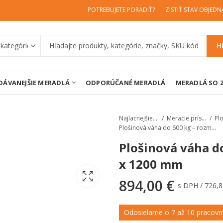
POTREBUJETE PORADIŤ?
ZISTIŤ STAV OBJED
H
DÁVANEJŠIE MERADLÁ
ODPORÚČANÉ MERADLÁ
MERADLÁ SO 
Najlacnejšiemeradlá.sk
Meracie prístroje
Plošinová váha do 600 kg – rozmer 1200 x 1200 mm
Plošinová váha d
x 1200 mm
894,00
€
s DPH /
726,
Odosielame o 7 až 10 pracovný