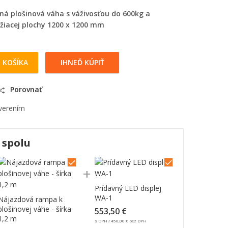
ná plošinová váha s váživosťou do 600kg a
iacej plochy 1200 x 1200 mm
 KOŠÍKA
IHNEĎ KÚPIŤ
ozmer 1200 x 1200 mm quantity
Porovnať
verením
 spolu
Prídavný LED displej
WA-1
Nájazdová rampa k
plošinovej váhe - šírka
553,50
€
1,2 m
s DPH /
450,00
€
bez DPH