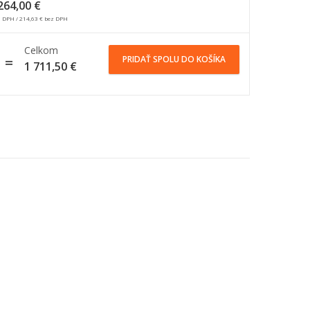
264,00
€
s DPH /
214,63
€
bez DPH
Celkom
PRIDAŤ SPOLU DO KOŠÍKA
1 711,50
€